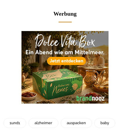
Werbung
1und1
alzheimer
auspacken
baby