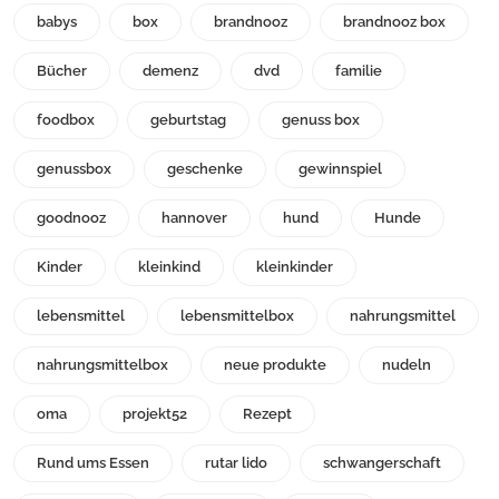
babys
box
brandnooz
brandnooz box
Bücher
demenz
dvd
familie
foodbox
geburtstag
genuss box
genussbox
geschenke
gewinnspiel
goodnooz
hannover
hund
Hunde
Kinder
kleinkind
kleinkinder
lebensmittel
lebensmittelbox
nahrungsmittel
nahrungsmittelbox
neue produkte
nudeln
oma
projekt52
Rezept
Rund ums Essen
rutar lido
schwangerschaft