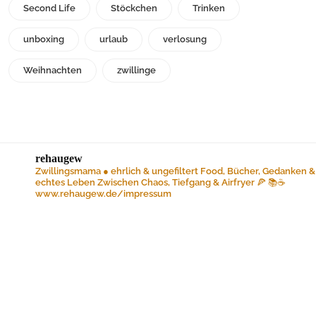
Second Life
Stöckchen
Trinken
unboxing
urlaub
verlosung
Weihnachten
zwillinge
rehaugew
Zwillingsmama ● ehrlich & ungefiltert
Food, Bücher, Gedanken &
echtes Leben
Zwischen Chaos, Tiefgang & Airfryer 🍕 📚☕️
www.rehaugew.de/impressum