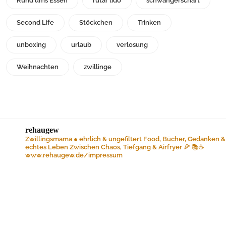
Rund ums Essen
rutar lido
schwangerschaft
Second Life
Stöckchen
Trinken
unboxing
urlaub
verlosung
Weihnachten
zwillinge
rehaugew
Zwillingsmama ● ehrlich & ungefiltert
Food, Bücher, Gedanken &
echtes Leben
Zwischen Chaos, Tiefgang & Airfryer 🍕 📚☕️
www.rehaugew.de/impressum