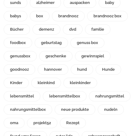
1und1
alzheimer
auspacken
baby
babys
box
brandnooz
brandnooz box
Bücher
demenz
dvd
familie
foodbox
geburtstag
genuss box
genussbox
geschenke
gewinnspiel
goodnooz
hannover
hund
Hunde
Kinder
kleinkind
kleinkinder
lebensmittel
lebensmittelbox
nahrungsmittel
nahrungsmittelbox
neue produkte
nudeln
oma
projekt52
Rezept