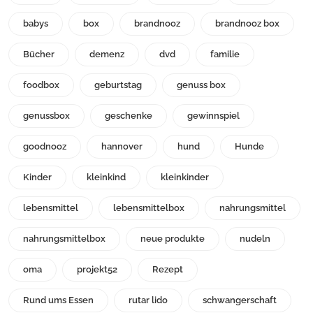
babys
box
brandnooz
brandnooz box
Bücher
demenz
dvd
familie
foodbox
geburtstag
genuss box
genussbox
geschenke
gewinnspiel
goodnooz
hannover
hund
Hunde
Kinder
kleinkind
kleinkinder
lebensmittel
lebensmittelbox
nahrungsmittel
nahrungsmittelbox
neue produkte
nudeln
oma
projekt52
Rezept
Rund ums Essen
rutar lido
schwangerschaft