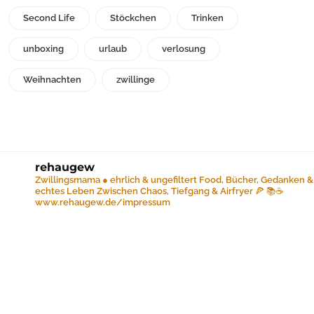
Second Life
Stöckchen
Trinken
unboxing
urlaub
verlosung
Weihnachten
zwillinge
rehaugew
Zwillingsmama ● ehrlich & ungefiltert
Food, Bücher, Gedanken &
echtes Leben
Zwischen Chaos, Tiefgang & Airfryer 🍕 📚☕️
www.rehaugew.de/impressum