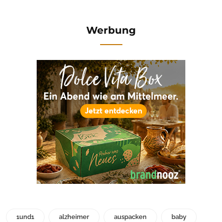
Werbung
1und1
alzheimer
auspacken
baby