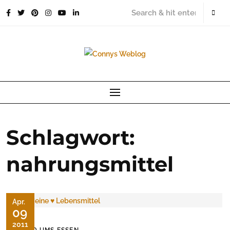
Skip
to
content
Schlagwort:
nahrungsmittel
Apr.
09
2011
RUND UMS ESSEN