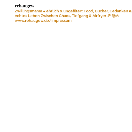
rehaugew
Zwillingsmama ● ehrlich & ungefiltert
Food, Bücher, Gedanken &
echtes Leben
Zwischen Chaos, Tiefgang & Airfryer 🍕 📚☕️
www.rehaugew.de/impressum