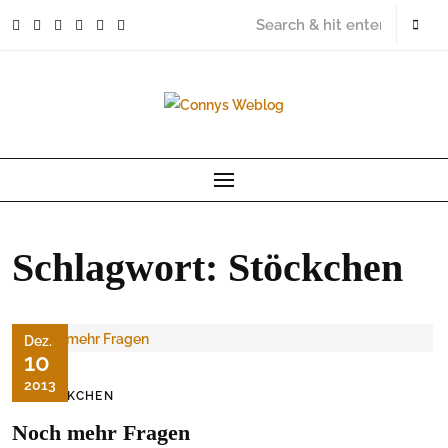
Skip
to
content
Schlagwort:
Stöckchen
Dez.
10
2013
STÖCKCHEN
Noch mehr Fragen