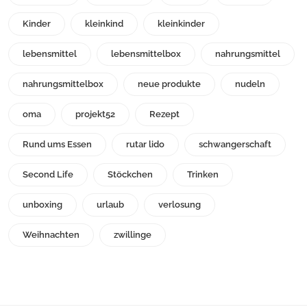
Kinder
kleinkind
kleinkinder
lebensmittel
lebensmittelbox
nahrungsmittel
nahrungsmittelbox
neue produkte
nudeln
oma
projekt52
Rezept
Rund ums Essen
rutar lido
schwangerschaft
Second Life
Stöckchen
Trinken
unboxing
urlaub
verlosung
Weihnachten
zwillinge