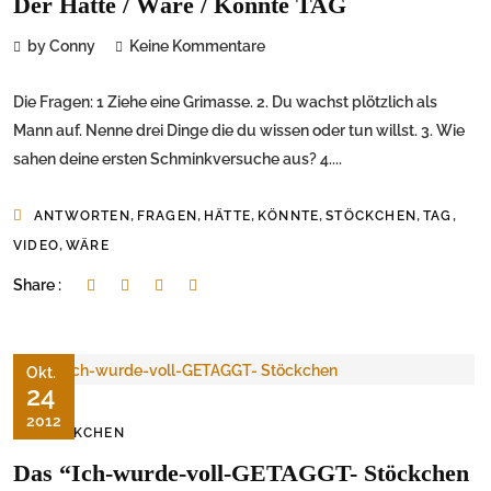
Der Hätte / Wäre / Könnte TAG
by Conny
Keine Kommentare
Die Fragen: 1 Ziehe eine Grimasse. 2. Du wachst plötzlich als
Mann auf. Nenne drei Dinge die du wissen oder tun willst. 3. Wie
sahen deine ersten Schminkversuche aus? 4....
,
,
,
,
,
,
ANTWORTEN
FRAGEN
HÄTTE
KÖNNTE
STÖCKCHEN
TAG
,
VIDEO
WÄRE
Share :
Okt.
24
2012
STÖCKCHEN
Das “Ich-wurde-voll-GETAGGT- Stöckchen