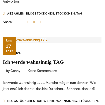
Antworten:
,
,
,
ABZÄHLEN
BLOGSTÖCKCHEN
STÖCKCHEN
TAG
Share :
Sep.
17
2012
JUST ICH
Ich werde wahnsinnig TAG
by Conny
Keine Kommentare
Ich werde wahnsinnig …………. Manche mögen nun denken “Wie
jetzt erst? Ich dachte, das bist Du schon…” Sehr nett, danke 😉
,
,
,
BLOGSTÖCKCHEN
ICH WERDE WAHNSINNIG
STÖCKCHEN