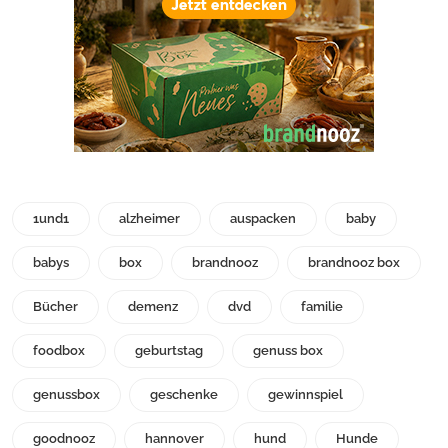
1und1
alzheimer
auspacken
baby
babys
box
brandnooz
brandnooz box
Bücher
demenz
dvd
familie
foodbox
geburtstag
genuss box
genussbox
geschenke
gewinnspiel
goodnooz
hannover
hund
Hunde