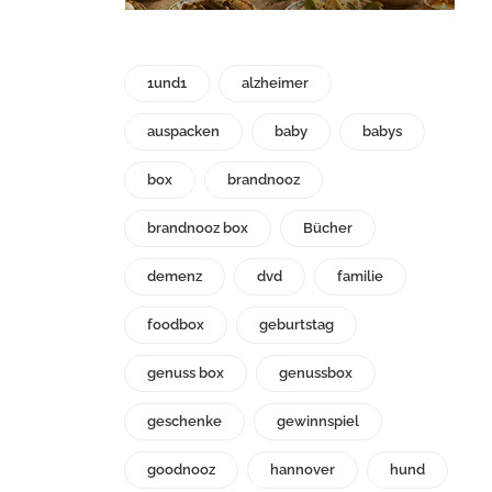
1und1
alzheimer
auspacken
baby
babys
box
brandnooz
brandnooz box
Bücher
demenz
dvd
familie
foodbox
geburtstag
genuss box
genussbox
geschenke
gewinnspiel
goodnooz
hannover
hund