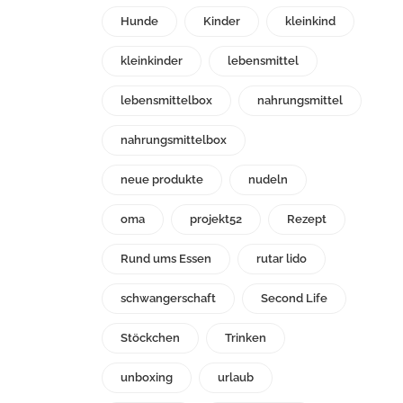
Hunde
Kinder
kleinkind
kleinkinder
lebensmittel
lebensmittelbox
nahrungsmittel
nahrungsmittelbox
neue produkte
nudeln
oma
projekt52
Rezept
Rund ums Essen
rutar lido
schwangerschaft
Second Life
Stöckchen
Trinken
unboxing
urlaub