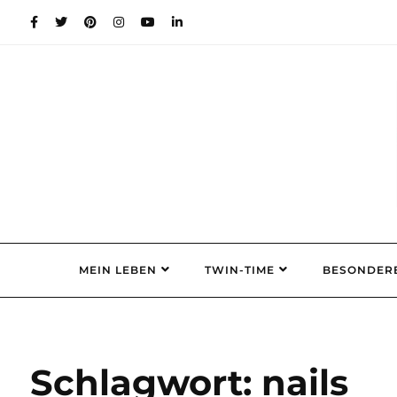
Skip
to
content
MEIN LEBEN
TWIN-TIME
BESONDER
Schlagwort:
nails