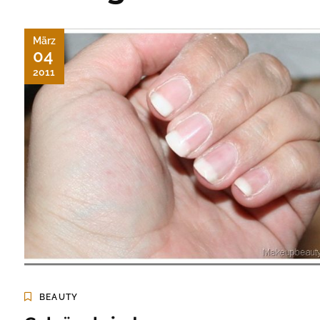
März
04
2011
BEAUTY