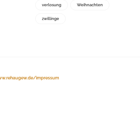
verlosung
Weihnachten
zwillinge
w.rehaugew.de/impressum