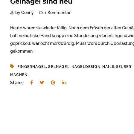
Gelnägel sind neu
by Conny
1 Kommentar
Heute waren sie wieder fällig. Nach dem Fräsen der alten Gelnä
hat meine linke Hand knapp eine Stunde lang vibriert. Irgendwi
geprickelt, war echt merkwürdig. Muss wohl durch Überlastun
gekommen...
,
,
,
,
FINGERNÄGEL
GELNÄGEL
NAGELDESIGN
NAILS
SELBER
MACHEN
Share :