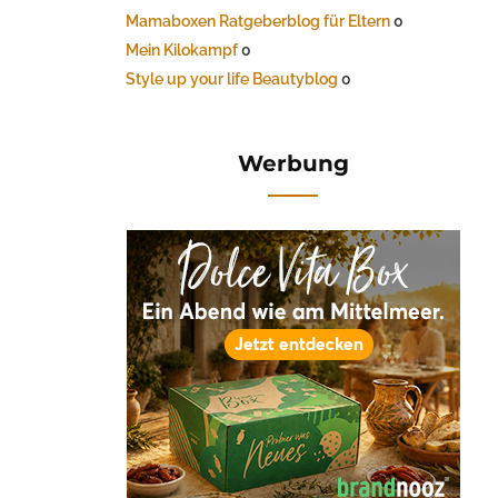
Mamaboxen Ratgeberblog für Eltern
0
Mein Kilokampf
0
Style up your life Beautyblog
0
Werbung