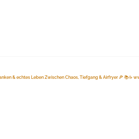
anken & echtes Leben
Zwischen Chaos, Tiefgang & Airfryer 🍕 📚☕️
ww