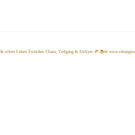
 & echtes Leben
Zwischen Chaos, Tiefgang & Airfryer 🍕 📚☕️
www.rehaugew.