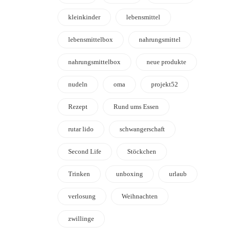
kleinkinder
lebensmittel
lebensmittelbox
nahrungsmittel
nahrungsmittelbox
neue produkte
nudeln
oma
projekt52
Rezept
Rund ums Essen
rutar lido
schwangerschaft
Second Life
Stöckchen
Trinken
unboxing
urlaub
verlosung
Weihnachten
zwillinge