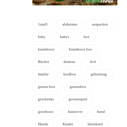
1und1
alzheimer
auspacken
baby
babys
box
brandnooz
brandnooz box
Bücher
demenz
dvd
familie
foodbox
geburtstag
genuss box
genussbox
geschenke
gewinnspiel
goodnooz
hannover
hund
Hunde
Kinder
kleinkind