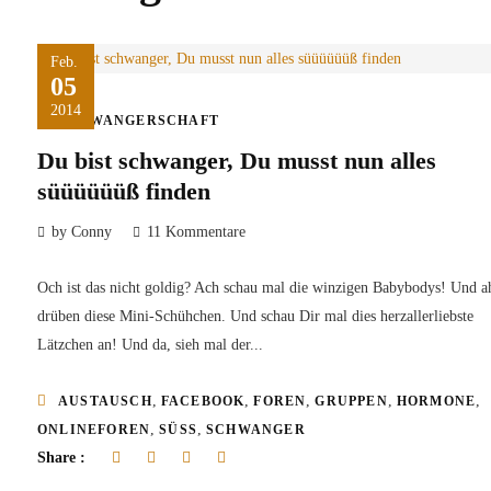
Feb.
05
2014
SCHWANGERSCHAFT
Du bist schwanger, Du musst nun alles
süüüüüüß finden
by Conny
11 Kommentare
Och ist das nicht goldig? Ach schau mal die winzigen Babybodys! Und a
drüben diese Mini-Schühchen. Und schau Dir mal dies herzallerliebste
Lätzchen an! Und da, sieh mal der...
,
,
,
,
,
AUSTAUSCH
FACEBOOK
FOREN
GRUPPEN
HORMONE
,
,
ONLINEFOREN
SÜSS
SCHWANGER
Share :