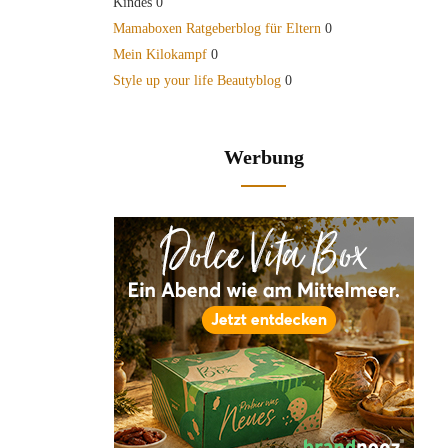
Kindes 0
Mamaboxen Ratgeberblog für Eltern
0
Mein Kilokampf
0
Style up your life Beautyblog
0
Werbung