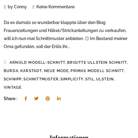
by Conny
Keine Kommentare
Da es damals so wunderbar klappte über den Blog
Frauenzeitungen und Häkel/Strickanleitungen zu verkaufen,
will ich nun mal Schnittmuster anbieten. 🙂 Im Bestand meiner
Oma gefunden, soll der Erlös ihr...
,
,
ARNOLD MODELL-SCHNITT
BRIGITTE ULLSTEIN SCHNITT
,
,
,
,
BURDA
KARSTADT
NEUE MODE
PRIMAS MODELL SCHNITT
,
,
,
,
,
SCHNIPP
SCHNITTMUSTER
SIMPLICITY
STIL
ULSTEIN
VINTAGE
Share :
Informationen