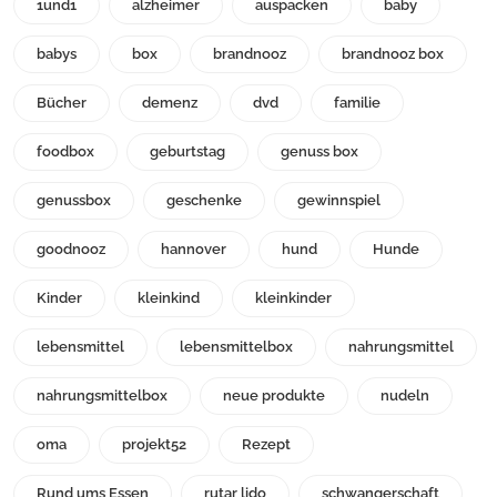
1und1
alzheimer
auspacken
baby
babys
box
brandnooz
brandnooz box
Bücher
demenz
dvd
familie
foodbox
geburtstag
genuss box
genussbox
geschenke
gewinnspiel
goodnooz
hannover
hund
Hunde
Kinder
kleinkind
kleinkinder
lebensmittel
lebensmittelbox
nahrungsmittel
nahrungsmittelbox
neue produkte
nudeln
oma
projekt52
Rezept
Rund ums Essen
rutar lido
schwangerschaft