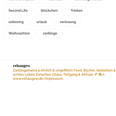
Second Life
Stöckchen
Trinken
unboxing
urlaub
verlosung
Weihnachten
zwillinge
rehaugew
Zwillingsmama ● ehrlich & ungefiltert
Food, Bücher, Gedanken &
echtes Leben
Zwischen Chaos, Tiefgang & Airfryer 🍕 📚☕️
www.rehaugew.de/impressum