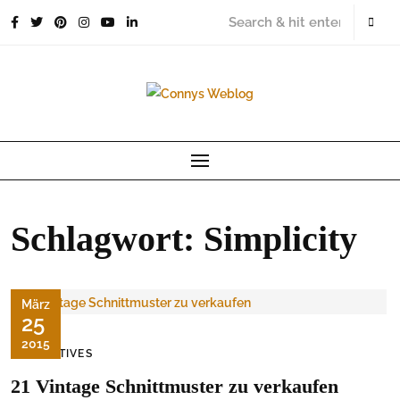
Skip
to
content
Schlagwort:
Simplicity
März
25
2015
KREATIVES
21 Vintage Schnittmuster zu verkaufen