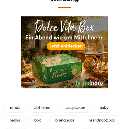
1und1
alzheimer
auspacken
baby
babys
box
brandnooz
brandnooz box