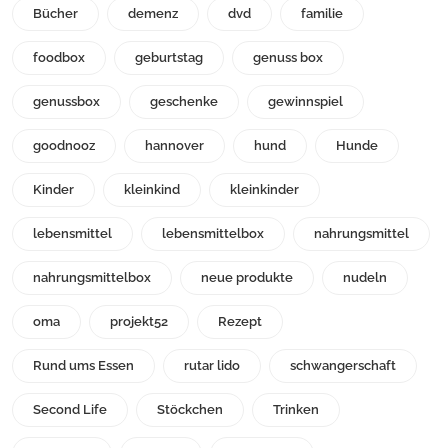
Bücher
demenz
dvd
familie
foodbox
geburtstag
genuss box
genussbox
geschenke
gewinnspiel
goodnooz
hannover
hund
Hunde
Kinder
kleinkind
kleinkinder
lebensmittel
lebensmittelbox
nahrungsmittel
nahrungsmittelbox
neue produkte
nudeln
oma
projekt52
Rezept
Rund ums Essen
rutar lido
schwangerschaft
Second Life
Stöckchen
Trinken