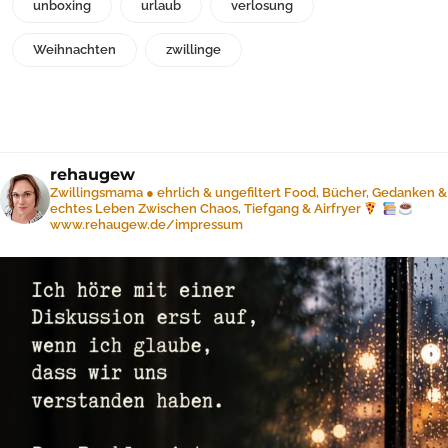
unboxing
urlaub
verlosung
Weihnachten
zwillinge
rehaugew
Zwillingsmama ● ehrlich & ungefiltert
Food, Bücher, Gedanken &
echtes Leben
Zwischen Chaos, Tiefgang & Airfryer
www.rehaugew.de/impressum