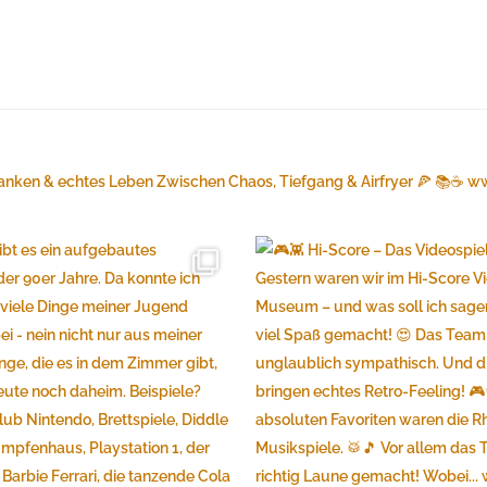
anken & echtes Leben
Zwischen Chaos, Tiefgang & Airfryer 🍕 📚☕️
ww