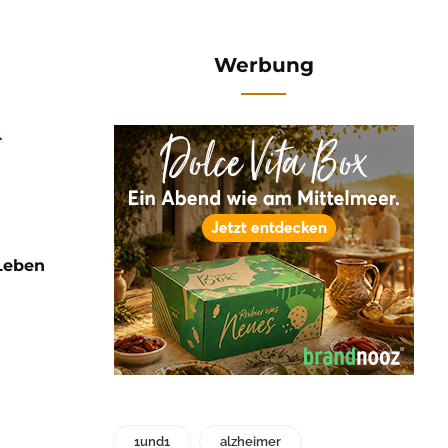
Werbung
Leben
1und1
alzheimer