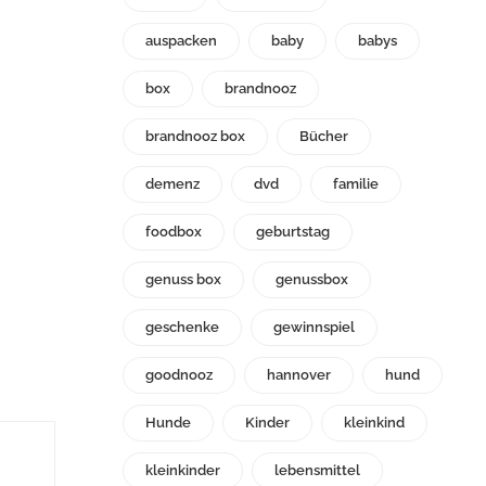
auspacken
baby
babys
box
brandnooz
brandnooz box
Bücher
demenz
dvd
familie
foodbox
geburtstag
genuss box
genussbox
geschenke
gewinnspiel
goodnooz
hannover
hund
Hunde
Kinder
kleinkind
kleinkinder
lebensmittel