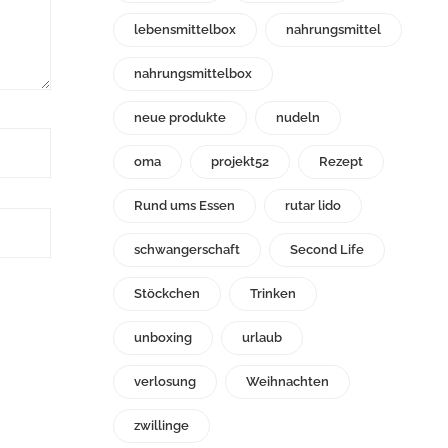
lebensmittelbox
nahrungsmittel
nahrungsmittelbox
neue produkte
nudeln
oma
projekt52
Rezept
Rund ums Essen
rutar lido
schwangerschaft
Second Life
Stöckchen
Trinken
unboxing
urlaub
verlosung
Weihnachten
zwillinge