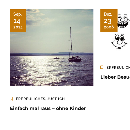
Sep.
Dez.
14
23
2014
2006
ERFREULIC
Lieber Besu
,
ERFREULICHES
JUST ICH
Einfach mal raus – ohne Kinder