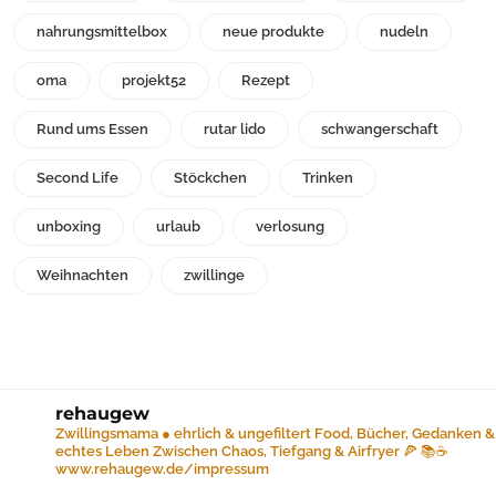
nahrungsmittelbox
neue produkte
nudeln
oma
projekt52
Rezept
Rund ums Essen
rutar lido
schwangerschaft
Second Life
Stöckchen
Trinken
unboxing
urlaub
verlosung
Weihnachten
zwillinge
rehaugew
Zwillingsmama ● ehrlich & ungefiltert
Food, Bücher, Gedanken &
echtes Leben
Zwischen Chaos, Tiefgang & Airfryer 🍕 📚☕️
www.rehaugew.de/impressum