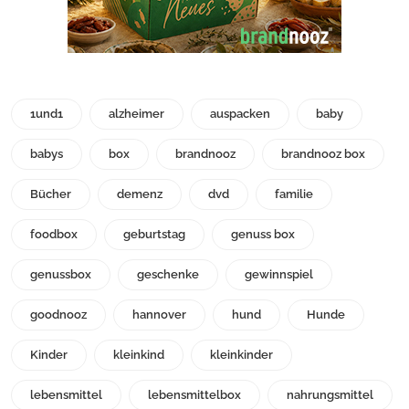
1und1
alzheimer
auspacken
baby
babys
box
brandnooz
brandnooz box
Bücher
demenz
dvd
familie
foodbox
geburtstag
genuss box
genussbox
geschenke
gewinnspiel
goodnooz
hannover
hund
Hunde
Kinder
kleinkind
kleinkinder
lebensmittel
lebensmittelbox
nahrungsmittel