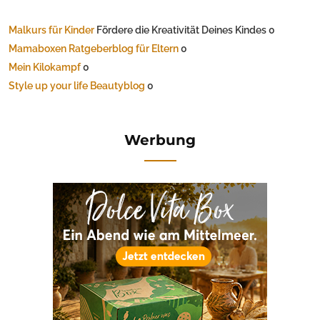
Malkurs für Kinder
Fördere die Kreativität Deines Kindes 0
Mamaboxen Ratgeberblog für Eltern
0
Mein Kilokampf
0
Style up your life Beautyblog
0
Werbung