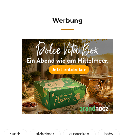
Werbung
1und1
alzheimer
auspacken
baby