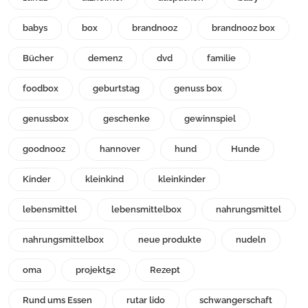
babys
box
brandnooz
brandnooz box
Bücher
demenz
dvd
familie
foodbox
geburtstag
genuss box
genussbox
geschenke
gewinnspiel
goodnooz
hannover
hund
Hunde
Kinder
kleinkind
kleinkinder
lebensmittel
lebensmittelbox
nahrungsmittel
nahrungsmittelbox
neue produkte
nudeln
oma
projekt52
Rezept
Rund ums Essen
rutar lido
schwangerschaft