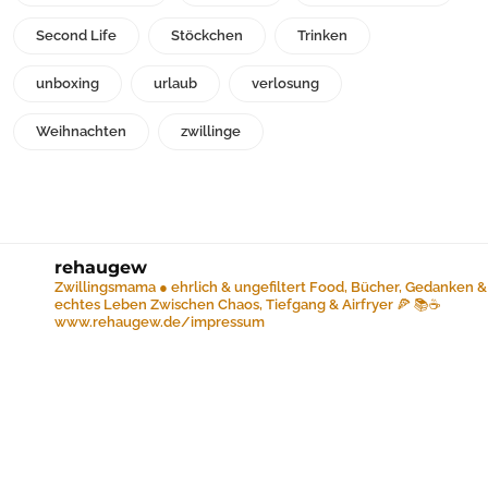
Second Life
Stöckchen
Trinken
unboxing
urlaub
verlosung
Weihnachten
zwillinge
rehaugew
Zwillingsmama ● ehrlich & ungefiltert
Food, Bücher, Gedanken &
echtes Leben
Zwischen Chaos, Tiefgang & Airfryer 🍕 📚☕️
www.rehaugew.de/impressum