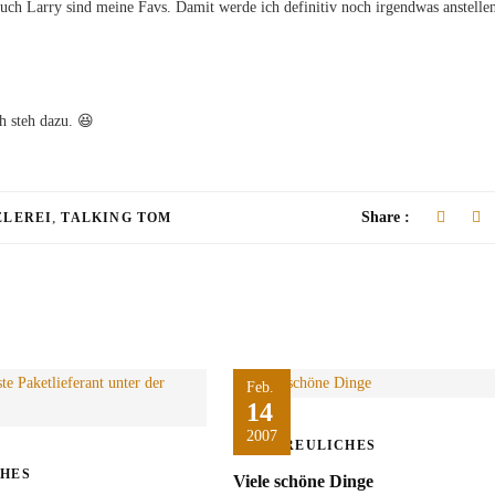
uch Larry sind meine Favs. Damit werde ich definitiv noch irgendwas anstelle
ch steh dazu. 😆
,
Share :
ELEREI
TALKING TOM
Feb.
14
2007
ERFREULICHES
CHES
Viele schöne Dinge