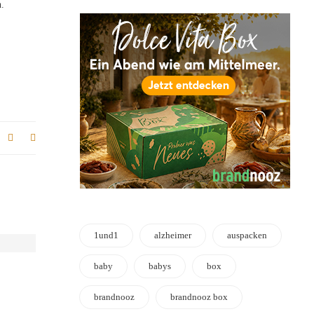
n.
1und1
alzheimer
auspacken
baby
babys
box
brandnooz
brandnooz box