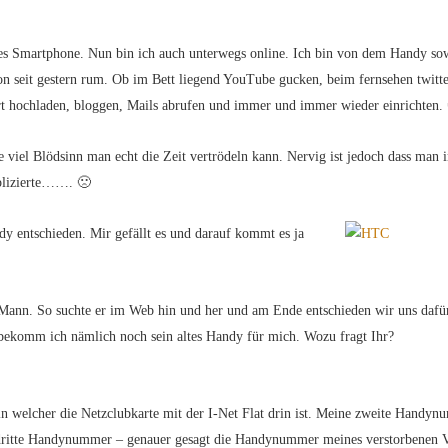
tes Smartphone. Nun bin ich auch unterwegs online. Ich bin von dem Handy so
on seit gestern rum. Ob im Bett liegend YouTube gucken, beim fernsehen twitt
rt hochladen, bloggen, Mails abrufen und immer und immer wieder einrichten.
e viel Blödsinn man echt die Zeit vertrödeln kann. Nervig ist jedoch dass man
plizierte……. 🙁
dy entschieden. Mir gefällt es und darauf kommt es ja
ann. So suchte er im Web hin und her und am Ende entschieden wir uns dafür,
 bekomm ich nämlich noch sein altes Handy für mich. Wozu fragt Ihr?
 welcher die Netzclubkarte mit der I-Net Flat drin ist. Meine zweite Handy
e dritte Handynummer – genauer gesagt die Handynummer meines verstorbenen V