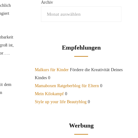
Archiv
chlich
ngiert
hbarkeit
roß ist,
Empfehlungen
 vor…..
Malkurs für Kinder
Fördere die Kreativität Deines
Kindes 0
mit dem
Mamaboxen Ratgeberblog für Eltern
0
en
Mein Kilokampf
0
Style up your life Beautyblog
0
Werbung