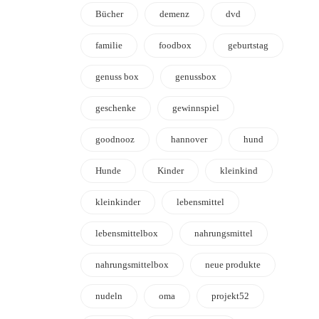
Bücher
demenz
dvd
familie
foodbox
geburtstag
genuss box
genussbox
geschenke
gewinnspiel
goodnooz
hannover
hund
Hunde
Kinder
kleinkind
kleinkinder
lebensmittel
lebensmittelbox
nahrungsmittel
nahrungsmittelbox
neue produkte
nudeln
oma
projekt52