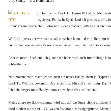
by Conny
2 Kommentare
Ich bin happy. Das HTC Desire HD ist da. Mein ers
begeistert. Es macht Spaß. Und ich probier auch sch
Friendstream beobachten, Fotos und Videos machen, selbige hier und do
Wirklich interessant was man so alles machen kann und vor allem mit wi
und immer wieder seine Passwörter eingeben muss. Und ich hab so kom
Aber es macht Spaß und ich glaube ich habe mich auch fürs richtige Han
schließlich an.
Nun möchte mein Mann jedoch auch ein neues Handy. Hach ja. Typisch M
das HTC Wildfire bekommt. Das reicht ihm. Mir soll’s recht sein. Dann
Ich habe insgesamt 4 Handynummern, welche ich auch benutze.
Meine allererste Handynummer wird nun auf das Smartphone umziehen in
wird bleiben wo sie ist – Callya von Vodafone. Nostalgiegründe. Mein