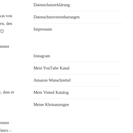
Datenschutzerklärung
was von
Datenschutzvereinbarungen
ern, den
Impressum
 🙂
 immer
Instagram
Mein YouTube Kanal
Amazon Wunschzettel
 dass er
Mein Vinted Katalog
Meine Kleinanzeigen
nummer
aters –