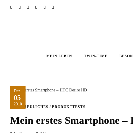
Skip
to
content
MEIN LEBEN
TWIN-TIME
BESON
Dez.
05
2010
/
ERFREULICHES
PRODUKTTESTS
Mein erstes Smartphone –