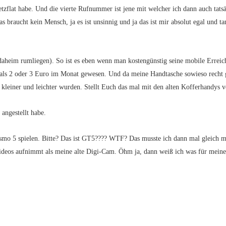
zflat habe. Und die vierte Rufnummer ist jene mit welcher ich dann auch tatsä
 das braucht kein Mensch, ja es ist unsinnig und ja das ist mir absolut egal und ta
daheim rumliegen). So ist es eben wenn man kostengünstig seine mobile Erreic
r als 2 oder 3 Euro im Monat gewesen. Und da meine Handtasche sowieso recht g
 kleiner und leichter wurden. Stellt Euch das mal mit den alten Kofferhandys
angestellt habe.
mo 5 spielen. Bitte? Das ist GT5???? WTF?
Das musste ich dann mal gleich 
 Videos aufnimmt als meine alte Digi-Cam. Öhm ja, dann weiß ich was für mein