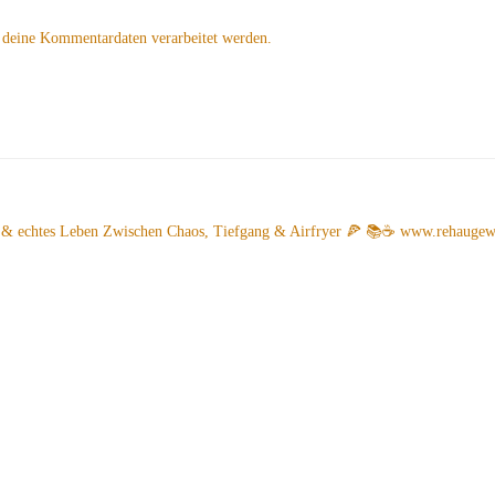
 deine Kommentardaten verarbeitet werden.
 & echtes Leben
Zwischen Chaos, Tiefgang & Airfryer 🍕 📚☕️
www.rehaugew.