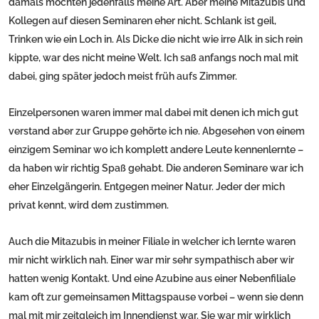
damals mochten jedenfalls meine Art. Aber meine Mitazubis und
Kollegen auf diesen Seminaren eher nicht. Schlank ist geil,
Trinken wie ein Loch in. Als Dicke die nicht wie irre Alk in sich rein
kippte, war des nicht meine Welt. Ich saß anfangs noch mal mit
dabei, ging später jedoch meist früh aufs Zimmer.
Einzelpersonen waren immer mal dabei mit denen ich mich gut
verstand aber zur Gruppe gehörte ich nie. Abgesehen von einem
einzigem Seminar wo ich komplett andere Leute kennenlernte –
da haben wir richtig Spaß gehabt. Die anderen Seminare war ich
eher Einzelgängerin. Entgegen meiner Natur. Jeder der mich
privat kennt, wird dem zustimmen.
Auch die Mitazubis in meiner Filiale in welcher ich lernte waren
mir nicht wirklich nah. Einer war mir sehr sympathisch aber wir
hatten wenig Kontakt. Und eine Azubine aus einer Nebenfiliale
kam oft zur gemeinsamen Mittagspause vorbei – wenn sie denn
mal mit mir zeitgleich im Innendienst war. Sie war mir wirklich