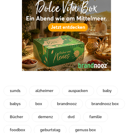
1und1
alzheimer
auspacken
baby
babys
box
brandnooz
brandnooz box
Bücher
demenz
dvd
familie
foodbox
geburtstag
genuss box