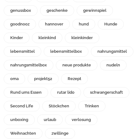
genussbox
geschenke
gewinnspiel
goodnooz
hannover
hund
Hunde
Kinder
kleinkind
kleinkinder
lebensmittel
lebensmittelbox
nahrungsmittel
nahrungsmittelbox
neue produkte
nudeln
oma
projekt52
Rezept
Rund ums Essen
rutar lido
schwangerschaft
Second Life
Stöckchen
Trinken
unboxing
urlaub
verlosung
Weihnachten
zwillinge