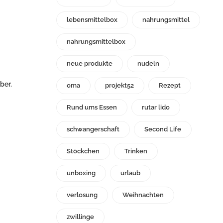
lebensmittelbox
nahrungsmittel
nahrungsmittelbox
neue produkte
nudeln
ber.
oma
projekt52
Rezept
Rund ums Essen
rutar lido
schwangerschaft
Second Life
Stöckchen
Trinken
unboxing
urlaub
verlosung
Weihnachten
zwillinge