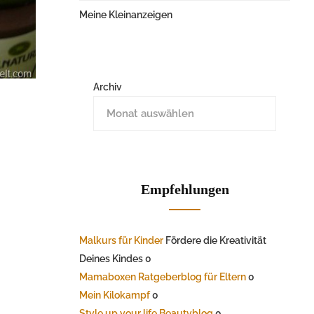
Meine Kleinanzeigen
Archiv
Empfehlungen
Malkurs für Kinder
Fördere die Kreativität
Deines Kindes 0
Mamaboxen Ratgeberblog für Eltern
0
Mein Kilokampf
0
Style up your life Beautyblog
0