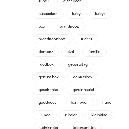
1und1
alzheimer
auspacken
baby
babys
box
brandnooz
brandnooz box
Bücher
demenz
dvd
familie
foodbox
geburtstag
genuss box
genussbox
geschenke
gewinnspiel
goodnooz
hannover
hund
Hunde
Kinder
kleinkind
kleinkinder
lebensmittel