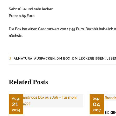
Sehr süße und sehr lecker.
Preis: 0,85 Euro
Die Box hat einen Gesamtwert von 17,45 Euro. Bezahlt habe ich n
nächste.
,
,
,
,
ALNATURA
AUSPACKEN
DM BOX
DM LECKERBISSEN
LEBE
Related Posts
Aug.
Sep.
21
04
2014
2017
FOODBOXE