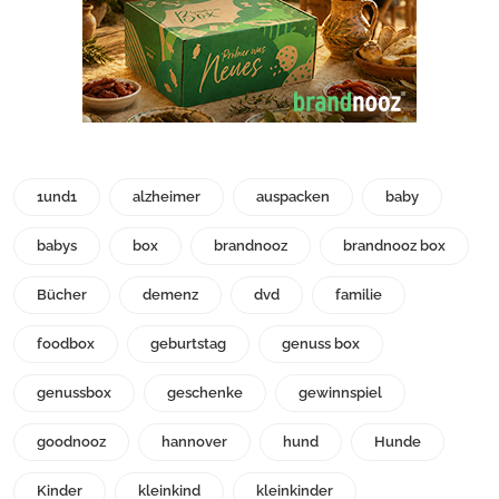
1und1
alzheimer
auspacken
baby
babys
box
brandnooz
brandnooz box
Bücher
demenz
dvd
familie
foodbox
geburtstag
genuss box
genussbox
geschenke
gewinnspiel
goodnooz
hannover
hund
Hunde
Kinder
kleinkind
kleinkinder