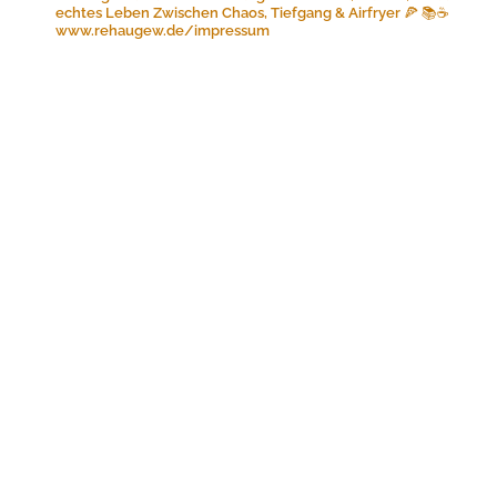
echtes Leben
Zwischen Chaos, Tiefgang & Airfryer 🍕 📚☕️
www.rehaugew.de/impressum