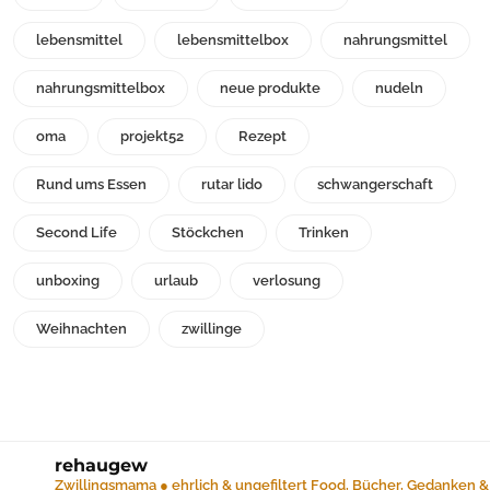
lebensmittel
lebensmittelbox
nahrungsmittel
nahrungsmittelbox
neue produkte
nudeln
oma
projekt52
Rezept
Rund ums Essen
rutar lido
schwangerschaft
Second Life
Stöckchen
Trinken
unboxing
urlaub
verlosung
Weihnachten
zwillinge
rehaugew
Zwillingsmama ● ehrlich & ungefiltert
Food, Bücher, Gedanken &