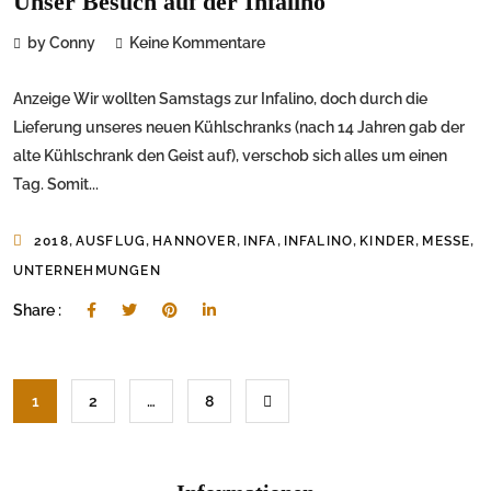
Unser Besuch auf der Infalino
by Conny
Keine Kommentare
Anzeige Wir wollten Samstags zur Infalino, doch durch die
Lieferung unseres neuen Kühlschranks (nach 14 Jahren gab der
alte Kühlschrank den Geist auf), verschob sich alles um einen
Tag. Somit...
,
,
,
,
,
,
,
2018
AUSFLUG
HANNOVER
INFA
INFALINO
KINDER
MESSE
UNTERNEHMUNGEN
Share :
1
2
…
8