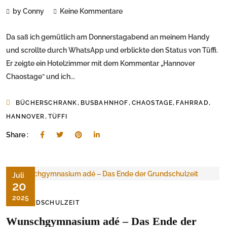
by Conny
Keine Kommentare
Da saß ich gemütlich am Donnerstagabend an meinem Handy
und scrollte durch WhatsApp und erblickte den Status von Tüffi.
Er zeigte ein Hotelzimmer mit dem Kommentar „Hannover
Chaostage“ und ich...
,
,
,
,
BÜCHERSCHRANK
BUSBAHNHOF
CHAOSTAGE
FAHRRAD
,
HANNOVER
TÜFFI
Share :
Juli
20
2025
GRUNDSCHULZEIT
Wunschgymnasium adé – Das Ende der