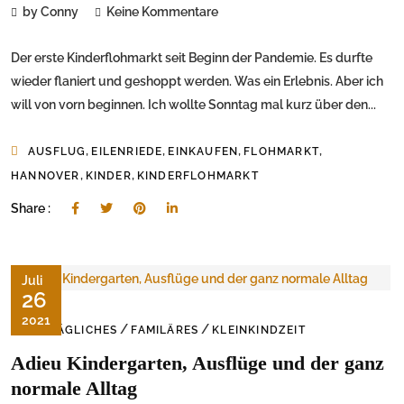
by Conny
Keine Kommentare
Der erste Kinderflohmarkt seit Beginn der Pandemie. Es durfte
wieder flaniert und geshoppt werden. Was ein Erlebnis. Aber ich
will von vorn beginnen. Ich wollte Sonntag mal kurz über den...
,
,
,
,
AUSFLUG
EILENRIEDE
EINKAUFEN
FLOHMARKT
,
,
HANNOVER
KINDER
KINDERFLOHMARKT
Share :
Juli
26
2021
/
/
ALLTÄGLICHES
FAMILÄRES
KLEINKINDZEIT
Adieu Kindergarten, Ausflüge und der ganz
normale Alltag