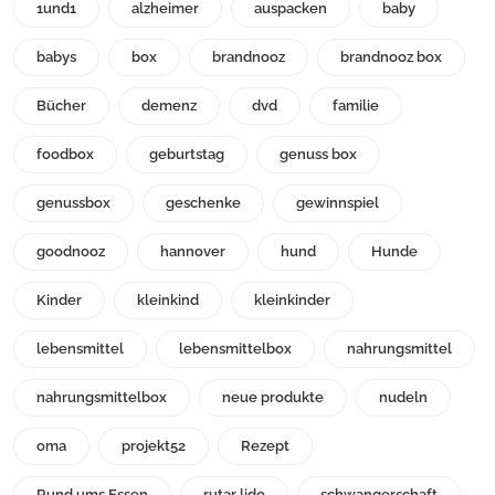
1und1
alzheimer
auspacken
baby
babys
box
brandnooz
brandnooz box
Bücher
demenz
dvd
familie
foodbox
geburtstag
genuss box
genussbox
geschenke
gewinnspiel
goodnooz
hannover
hund
Hunde
Kinder
kleinkind
kleinkinder
lebensmittel
lebensmittelbox
nahrungsmittel
nahrungsmittelbox
neue produkte
nudeln
oma
projekt52
Rezept
Rund ums Essen
rutar lido
schwangerschaft