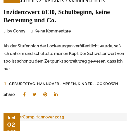
/
/
ALLTÄGLICHES
FAMILÄRES
NACHDENKLICHES
Inzidenzwert ü130, Schulbeginn, keine
Betreuung und Co.
by Conny
Keine Kommentare
Als der Stufenplan der Lockerungen veröffentlicht wurde, saß
ich daheim und schüttelte meinen Kopf. Der Schwellenwert von
100 ist schon zu dem Zeitpunkt so weit weg gewesen, dass ich
nur...
,
,
,
,
GEBURTSTAG
HANNOVER
IMPFEN
KINDER
LOCKDOWN
Share :
Juni
02
2019