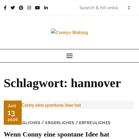
Skip
to
content
Schlagwort:
hannover
Juni
13
2026
/
/
ALLTÄGLICHES
ÄRGERLICHES
ERFREULICHES
Wenn Conny eine spontane Idee hat