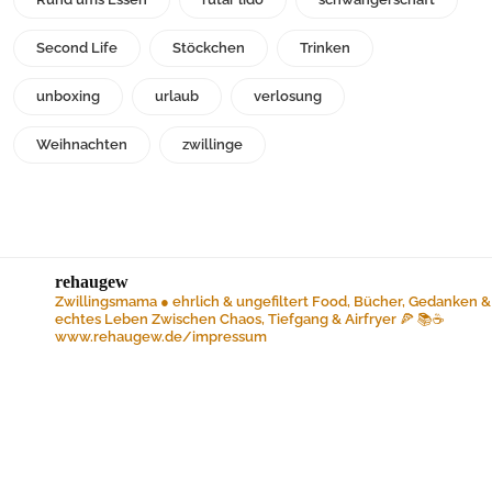
Second Life
Stöckchen
Trinken
unboxing
urlaub
verlosung
Weihnachten
zwillinge
rehaugew
Zwillingsmama ● ehrlich & ungefiltert
Food, Bücher, Gedanken &
echtes Leben
Zwischen Chaos, Tiefgang & Airfryer 🍕 📚☕️
www.rehaugew.de/impressum