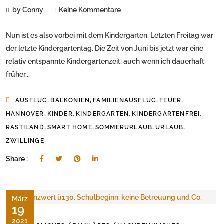
by Conny
Keine Kommentare
Nun ist es also vorbei mit dem Kindergarten. Letzten Freitag war
der letzte Kindergartentag. Die Zeit von Juni bis jetzt war eine
relativ entspannte Kindergartenzeit, auch wenn ich dauerhaft
früher...
,
,
,
,
AUSFLUG
BALKONIEN
FAMILIENAUSFLUG
FEUER
,
,
,
,
HANNOVER
KINDER
KINDERGARTEN
KINDERGARTENFREI
,
,
,
,
RASTILAND
SMART HOME
SOMMERURLAUB
URLAUB
ZWILLINGE
Share :
März
19
2021