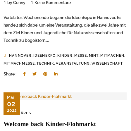
by Conny
Keine Kommentare
Vorletztes Wochenende begann die IdeenExpo in Hannover. Es
handelt sich dabei um eine Veranstaltung, die alle zwei Jahre mit
dem Ziel Kinder und Jugendliche für Naturwissenschaften und
Technik zu begeistern,...
,
,
,
,
,
,
HANNOVER
IDEENEXPO
KINDER
MESSE
MINT
MITMACHEN
,
,
,
MITMACHMESSE
TECHNIK
VERANSTALTUNG
WISSENSCHAFT
Share :
Mai
02
2022
FAMILÄRES
Welcome back Kinder-Flohmarkt