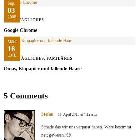
Sep.
03
2008
ALLTÄGLICHES
Google Chrome
März
16
2010
,
ALLTÄGLICHES
FAMILÄRES
Omas, Klopapier und fallende Haare
5 Comments
Stefan
11. April 2013 at 4:12 a.m.
Schade das wir uns verpasst haben. Wäre bestimmt
nett gewesen. 🙂