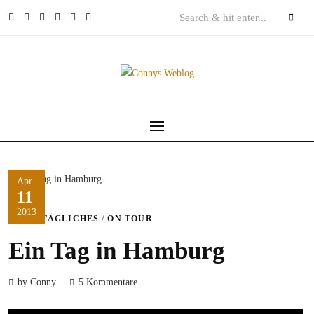
Skip
to
content
Apr.
11
2013
/
ALLTÄGLICHES
ON TOUR
Ein Tag in Hamburg
by Conny
5 Kommentare