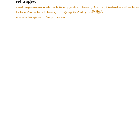
rehaugew
Zwillingsmama ● ehrlich & ungefiltert
Food, Bücher, Gedanken & echtes
Leben
Zwischen Chaos, Tiefgang & Airfryer 🍕 📚☕️
www.rehaugew.de/impressum