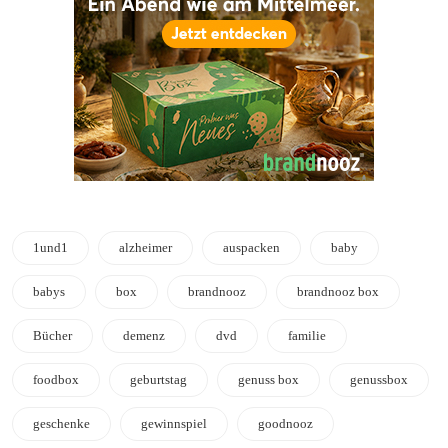
1und1
alzheimer
auspacken
baby
babys
box
brandnooz
brandnooz box
Bücher
demenz
dvd
familie
foodbox
geburtstag
genuss box
genussbox
geschenke
gewinnspiel
goodnooz