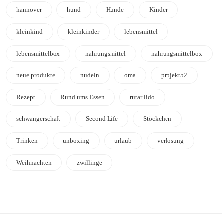
hannover
hund
Hunde
Kinder
kleinkind
kleinkinder
lebensmittel
lebensmittelbox
nahrungsmittel
nahrungsmittelbox
neue produkte
nudeln
oma
projekt52
Rezept
Rund ums Essen
rutar lido
schwangerschaft
Second Life
Stöckchen
Trinken
unboxing
urlaub
verlosung
Weihnachten
zwillinge