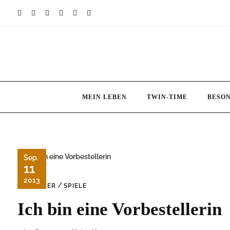
Skip
to
content
MEIN LEBEN
TWIN-TIME
BESO
Sep.
11
2013
/
BÜCHER
SPIELE
Ich bin eine Vorbestellerin