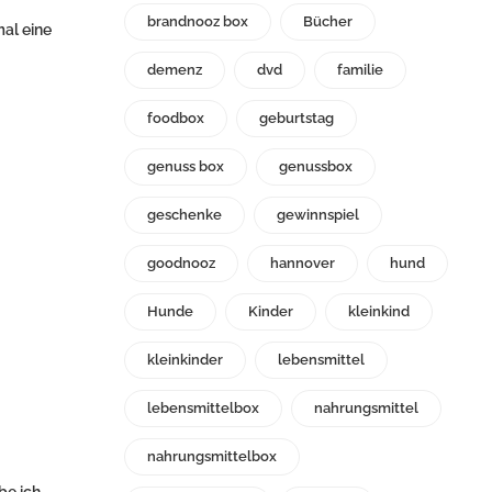
brandnooz box
Bücher
mal eine
demenz
dvd
familie
foodbox
geburtstag
genuss box
genussbox
geschenke
gewinnspiel
goodnooz
hannover
hund
Hunde
Kinder
kleinkind
kleinkinder
lebensmittel
lebensmittelbox
nahrungsmittel
nahrungsmittelbox
be ich.