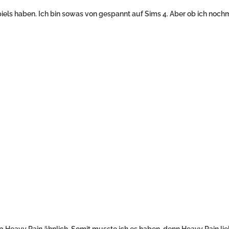
piels haben. Ich bin sowas von gespannt auf Sims 4. Aber ob ich noch
p Heavy Rain ähnlich. Somit musste ich es haben, denn Heavy Rain lie