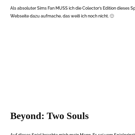
Als absoluter Sims Fan MUSS ich die Colector’s Edition dieses S
Webseite dazu aufmache, das weiß ich noch nicht. 🙂
Beyond: Two Souls
Auf dieses Spiel brachte mich mein Mann. Es sei vom Spielprinzi