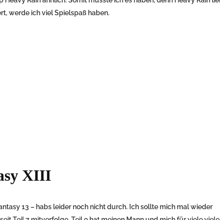
t, werde ich viel Spielspaß haben.
asy XIII
antasy 13 – habs leider noch nicht durch. Ich sollte mich mal wieder
 seit Teil 7 mitverfolge. Teil 9 hat meinen Mann und mich für viele viele