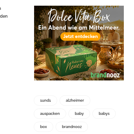
n
 den
1und1
alzheimer
auspacken
baby
babys
box
brandnooz