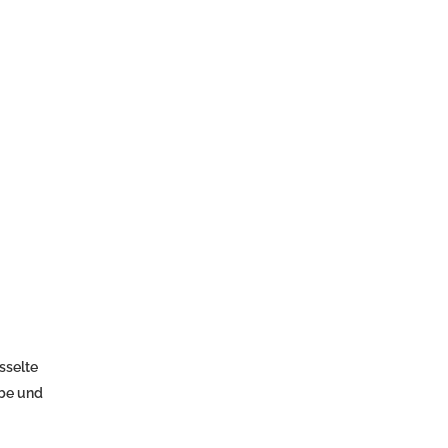
esselte
abe und