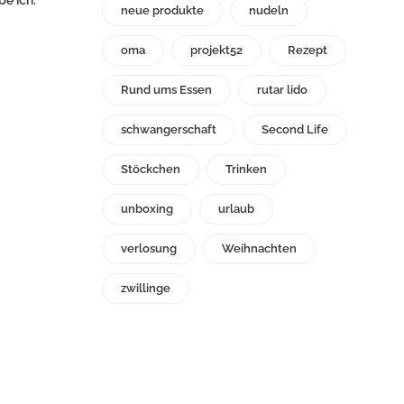
neue produkte
nudeln
oma
projekt52
Rezept
Rund ums Essen
rutar lido
schwangerschaft
Second Life
Stöckchen
Trinken
unboxing
urlaub
verlosung
Weihnachten
zwillinge