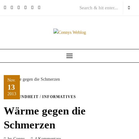
Skip
to
content
Nov.
13
2013
/
GESUNDHEIT
INFORMATIVES
Wärme gegen die
Schmerzen
by Conny
4 Kommentare