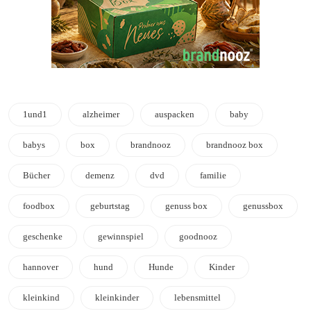
1und1
alzheimer
auspacken
baby
babys
box
brandnooz
brandnooz box
Bücher
demenz
dvd
familie
foodbox
geburtstag
genuss box
genussbox
geschenke
gewinnspiel
goodnooz
hannover
hund
Hunde
Kinder
kleinkind
kleinkinder
lebensmittel