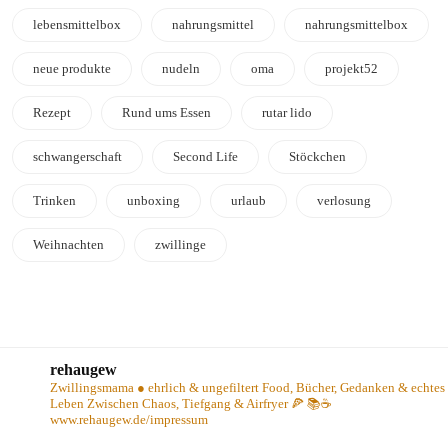
lebensmittelbox
nahrungsmittel
nahrungsmittelbox
neue produkte
nudeln
oma
projekt52
Rezept
Rund ums Essen
rutar lido
schwangerschaft
Second Life
Stöckchen
Trinken
unboxing
urlaub
verlosung
Weihnachten
zwillinge
rehaugew
Zwillingsmama ● ehrlich & ungefiltert
Food, Bücher, Gedanken & echtes
Leben
Zwischen Chaos, Tiefgang & Airfryer 🍕 📚☕️
www.rehaugew.de/impressum