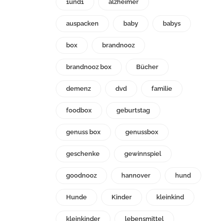
1und1
alzheimer
auspacken
baby
babys
box
brandnooz
brandnooz box
Bücher
demenz
dvd
familie
foodbox
geburtstag
genuss box
genussbox
geschenke
gewinnspiel
goodnooz
hannover
hund
Hunde
Kinder
kleinkind
kleinkinder
lebensmittel