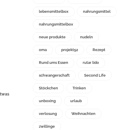
lebensmittelbox
nahrungsmittel
nahrungsmittelbox
neue produkte
nudeln
oma
projekt52
Rezept
Rund ums Essen
rutar lido
schwangerschaft
Second Life
Stöckchen
Trinken
etwas
unboxing
urlaub
verlosung
Weihnachten
zwillinge