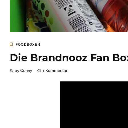
FOODBOXEN
Die Brandnooz Fan B
by Conny
1 Kommentar