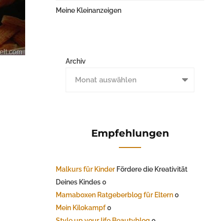
Meine Kleinanzeigen
Archiv
Empfehlungen
Malkurs für Kinder
Fördere die Kreativität
Deines Kindes 0
Mamaboxen Ratgeberblog für Eltern
0
Mein Kilokampf
0
Style up your life Beautyblog
0