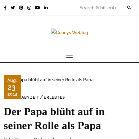
Skip
to
content
Aug.
23
2014
/
DIE BABYZEIT
ERLEBTES
Der Papa blüht auf in
seiner Rolle als Papa