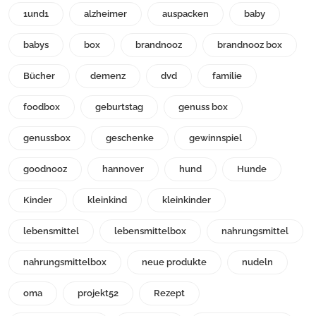
1und1
alzheimer
auspacken
baby
babys
box
brandnooz
brandnooz box
Bücher
demenz
dvd
familie
foodbox
geburtstag
genuss box
genussbox
geschenke
gewinnspiel
goodnooz
hannover
hund
Hunde
Kinder
kleinkind
kleinkinder
lebensmittel
lebensmittelbox
nahrungsmittel
nahrungsmittelbox
neue produkte
nudeln
oma
projekt52
Rezept