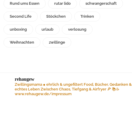
Rund ums Essen
rutar lido
schwangerschaft
Second Life
Stöckchen
Trinken
unboxing
urlaub
verlosung
Weihnachten
zwillinge
rehaugew
Zwillingsmama ● ehrlich & ungefiltert
Food, Bücher, Gedanken &
echtes Leben
Zwischen Chaos, Tiefgang & Airfryer 🍕 📚☕️
www.rehaugew.de/impressum