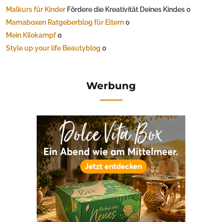
Malkurs für Kinder
Fördere die Kreativität Deines Kindes 0
Mamaboxen Ratgeberblog für Eltern
0
Mein Kilokampf
0
Style up your life Beautyblog
0
Werbung