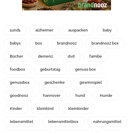
1und1
alzheimer
auspacken
baby
babys
box
brandnooz
brandnooz box
Bücher
demenz
dvd
familie
foodbox
geburtstag
genuss box
genussbox
geschenke
gewinnspiel
goodnooz
hannover
hund
Hunde
Kinder
kleinkind
kleinkinder
lebensmittel
lebensmittelbox
nahrungsmittel