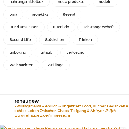
nahrungsmittelbox
neue produkte
nudeln
oma
projekt52
Rezept
Rund ums Essen
rutar lido
schwangerschaft
Second Life
Stöckchen
Trinken
unboxing
urlaub
verlosung
Weihnachten
zwillinge
rehaugew
Zwillingsmama ● ehrlich & ungefiltert
Food, Bücher, Gedanken &
echtes Leben
Zwischen Chaos, Tiefgang & Airfryer 🍕 📚☕️
www.rehaugew.de/impressum