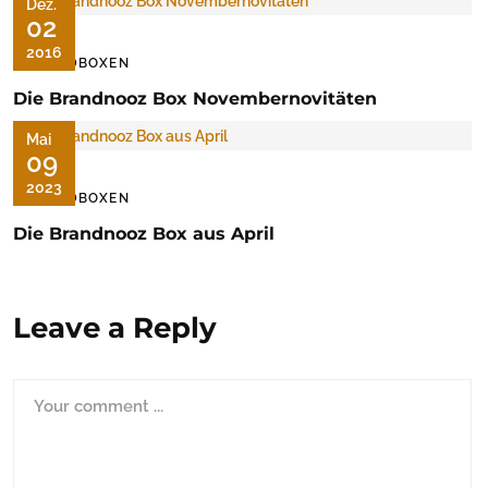
Dez.
02
2016
FOODBOXEN
Die Brandnooz Box Novembernovitäten
Mai
09
2023
FOODBOXEN
Die Brandnooz Box aus April
Leave a Reply