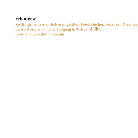
rehaugew
Zwillingsmama ● ehrlich & ungefiltert
Food, Bücher, Gedanken & echtes
Leben
Zwischen Chaos, Tiefgang & Airfryer 🍕 📚☕️
www.rehaugew.de/impressum