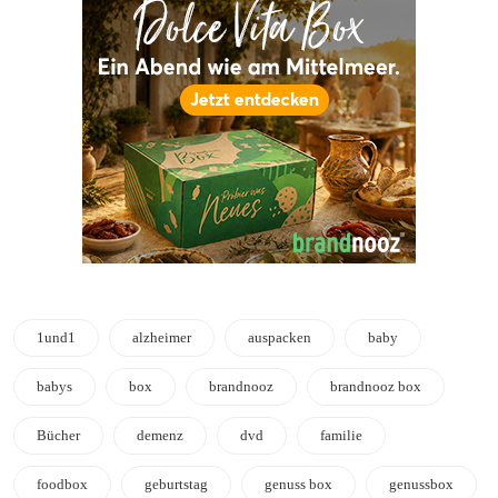
1und1
alzheimer
auspacken
baby
babys
box
brandnooz
brandnooz box
Bücher
demenz
dvd
familie
foodbox
geburtstag
genuss box
genussbox