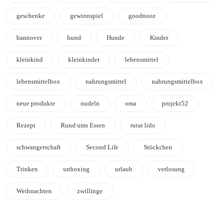
geschenke
gewinnspiel
goodnooz
hannover
hund
Hunde
Kinder
kleinkind
kleinkinder
lebensmittel
lebensmittelbox
nahrungsmittel
nahrungsmittelbox
neue produkte
nudeln
oma
projekt52
Rezept
Rund ums Essen
rutar lido
schwangerschaft
Second Life
Stöckchen
Trinken
unboxing
urlaub
verlosung
Weihnachten
zwillinge