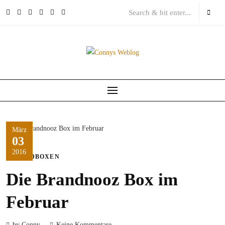
Skip
to
content
März
03
2016
FOODBOXEN
Die Brandnooz Box im
Februar
by Conny
Keine Kommentare