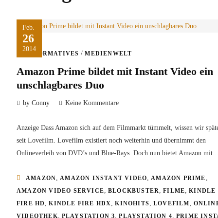
Feb.
26
2014
/
INFORMATIVES
MEDIENWELT
Amazon Prime bildet mit Instant Video ein
unschlagbares Duo
by Conny
Keine Kommentare
Anzeige Dass Amazon sich auf dem Filmmarkt tümmelt, wissen wir späte
seit Lovefilm. Lovefilm existiert noch weiterhin und übernimmt den
Onlineverleih von DVD’s und Blue-Rays. Doch nun bietet Amazon mit..
,
,
,
AMAZON
AMAZON INSTANT VIDEO
AMAZON PRIME
,
,
,
AMAZON VIDEO SERVICE
BLOCKBUSTER
FILME
KINDLE
,
,
,
,
FIRE HD
KINDLE FIRE HDX
KINOHITS
LOVEFILM
ONLIN
,
,
,
VIDEOTHEK
PLAYSTATION 3
PLAYSTATION 4
PRIME INS