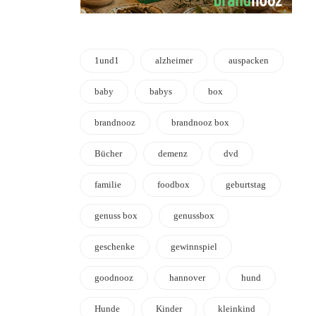
1und1
alzheimer
auspacken
baby
babys
box
brandnooz
brandnooz box
Bücher
demenz
dvd
familie
foodbox
geburtstag
genuss box
genussbox
geschenke
gewinnspiel
goodnooz
hannover
hund
Hunde
Kinder
kleinkind