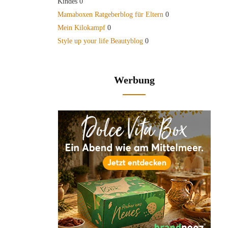
Kindes 0
Mamaboxen Ratgeberblog für Eltern
0
Mein Kilokampf
0
Style up your life Beautyblog
0
Werbung