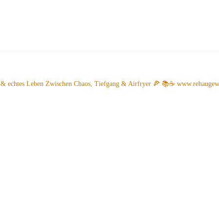
 & echtes Leben
Zwischen Chaos, Tiefgang & Airfryer 🍕 📚☕️
www.rehaugew.