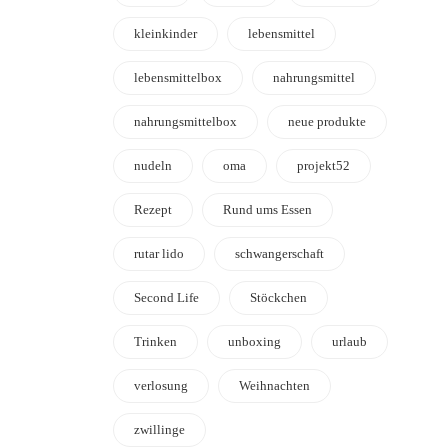
kleinkinder
lebensmittel
lebensmittelbox
nahrungsmittel
nahrungsmittelbox
neue produkte
nudeln
oma
projekt52
Rezept
Rund ums Essen
rutar lido
schwangerschaft
Second Life
Stöckchen
Trinken
unboxing
urlaub
verlosung
Weihnachten
zwillinge