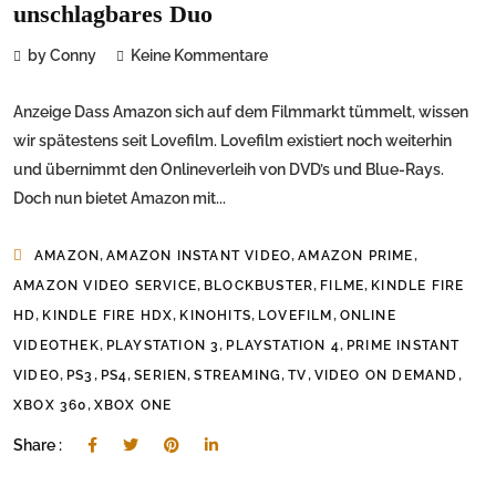
unschlagbares Duo
by Conny
Keine Kommentare
Anzeige Dass Amazon sich auf dem Filmmarkt tümmelt, wissen
wir spätestens seit Lovefilm. Lovefilm existiert noch weiterhin
und übernimmt den Onlineverleih von DVD’s und Blue-Rays.
Doch nun bietet Amazon mit...
,
,
,
AMAZON
AMAZON INSTANT VIDEO
AMAZON PRIME
,
,
,
AMAZON VIDEO SERVICE
BLOCKBUSTER
FILME
KINDLE FIRE
,
,
,
,
HD
KINDLE FIRE HDX
KINOHITS
LOVEFILM
ONLINE
,
,
,
VIDEOTHEK
PLAYSTATION 3
PLAYSTATION 4
PRIME INSTANT
,
,
,
,
,
,
,
VIDEO
PS3
PS4
SERIEN
STREAMING
TV
VIDEO ON DEMAND
,
XBOX 360
XBOX ONE
Share :