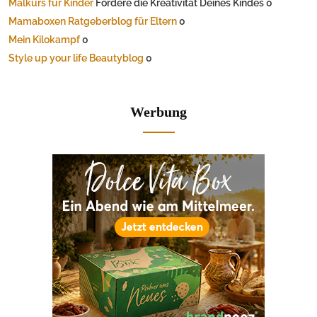
Malkurs für Kinder
Fördere die Kreativität Deines Kindes 0
Mamaboxen Ratgeberblog für Eltern
0
Mein Kilokampf
0
Style up your life Beautyblog
0
Werbung