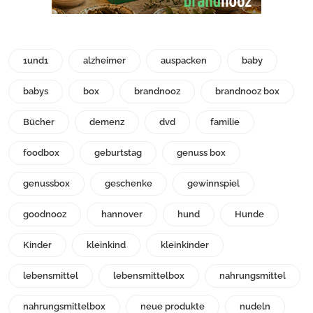
1und1
alzheimer
auspacken
baby
babys
box
brandnooz
brandnooz box
Bücher
demenz
dvd
familie
foodbox
geburtstag
genuss box
genussbox
geschenke
gewinnspiel
goodnooz
hannover
hund
Hunde
Kinder
kleinkind
kleinkinder
lebensmittel
lebensmittelbox
nahrungsmittel
nahrungsmittelbox
neue produkte
nudeln