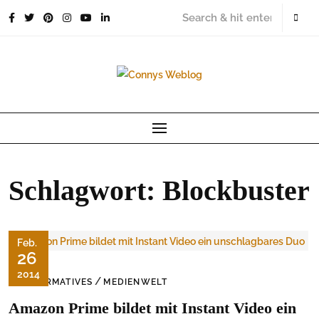
Skip
to
content
Schlagwort:
Blockbuster
Feb.
26
2014
/
INFORMATIVES
MEDIENWELT
Amazon Prime bildet mit Instant Video ein