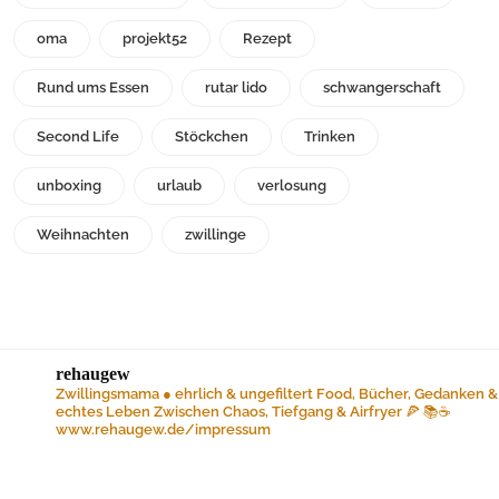
oma
projekt52
Rezept
Rund ums Essen
rutar lido
schwangerschaft
Second Life
Stöckchen
Trinken
unboxing
urlaub
verlosung
Weihnachten
zwillinge
rehaugew
Zwillingsmama ● ehrlich & ungefiltert
Food, Bücher, Gedanken &
echtes Leben
Zwischen Chaos, Tiefgang & Airfryer 🍕 📚☕️
www.rehaugew.de/impressum