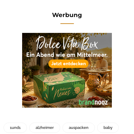
Werbung
1und1
alzheimer
auspacken
baby