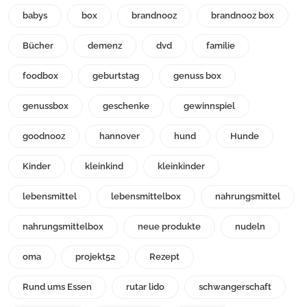
babys
box
brandnooz
brandnooz box
Bücher
demenz
dvd
familie
foodbox
geburtstag
genuss box
genussbox
geschenke
gewinnspiel
goodnooz
hannover
hund
Hunde
Kinder
kleinkind
kleinkinder
lebensmittel
lebensmittelbox
nahrungsmittel
nahrungsmittelbox
neue produkte
nudeln
oma
projekt52
Rezept
Rund ums Essen
rutar lido
schwangerschaft