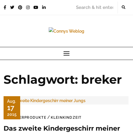
Skip
to
content
Schlagwort:
breker
Aug.
17
2015
/
KINDERPRODUKTE
KLEINKINDZEIT
Das zweite Kindergeschirr meiner