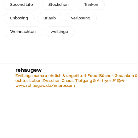
Second Life
Stöckchen
Trinken
unboxing
urlaub
verlosung
Weihnachten
zwillinge
rehaugew
Zwillingsmama ● ehrlich & ungefiltert
Food, Bücher, Gedanken &
echtes Leben
Zwischen Chaos, Tiefgang & Airfryer 🍕 📚☕️
www.rehaugew.de/impressum