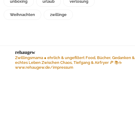
unboxing
urlaub
verlosung
Weihnachten
zwillinge
rehaugew
Zwillingsmama ● ehrlich & ungefiltert
Food, Bücher, Gedanken &
echtes Leben
Zwischen Chaos, Tiefgang & Airfryer 🍕 📚☕️
www.rehaugew.de/impressum