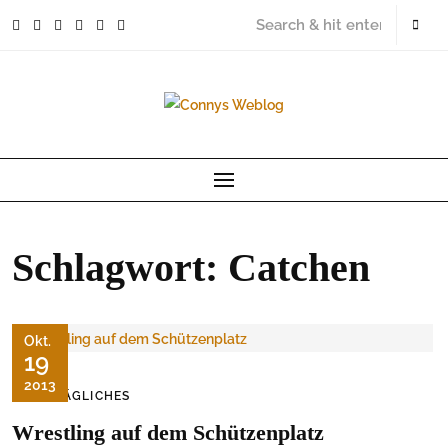
Skip
to
content
Schlagwort:
Catchen
Okt.
19
2013
ALLTÄGLICHES
Wrestling auf dem Schützenplatz