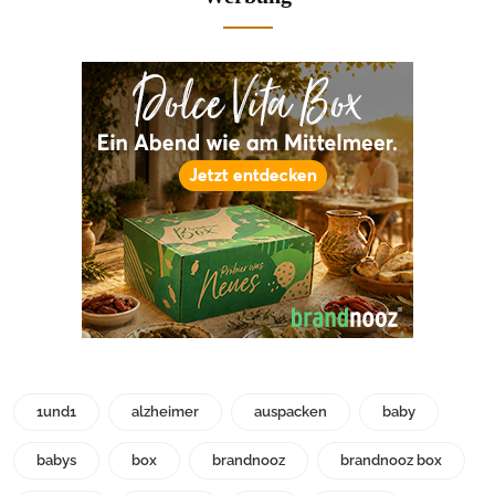
1und1
alzheimer
auspacken
baby
babys
box
brandnooz
brandnooz box