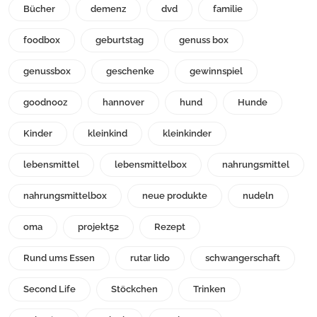
Bücher
demenz
dvd
familie
foodbox
geburtstag
genuss box
genussbox
geschenke
gewinnspiel
goodnooz
hannover
hund
Hunde
Kinder
kleinkind
kleinkinder
lebensmittel
lebensmittelbox
nahrungsmittel
nahrungsmittelbox
neue produkte
nudeln
oma
projekt52
Rezept
Rund ums Essen
rutar lido
schwangerschaft
Second Life
Stöckchen
Trinken