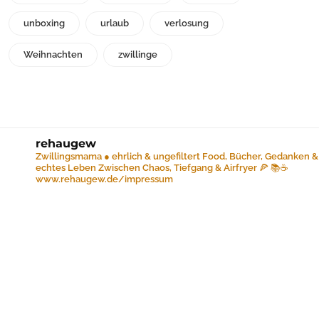
unboxing
urlaub
verlosung
Weihnachten
zwillinge
rehaugew
Zwillingsmama ● ehrlich & ungefiltert
Food, Bücher, Gedanken &
echtes Leben
Zwischen Chaos, Tiefgang & Airfryer 🍕 📚☕️
www.rehaugew.de/impressum