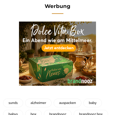
Werbung
1und1
alzheimer
auspacken
baby
babys
box
brandnooz
brandnooz box