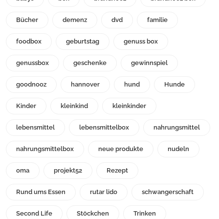
Bücher
demenz
dvd
familie
foodbox
geburtstag
genuss box
genussbox
geschenke
gewinnspiel
goodnooz
hannover
hund
Hunde
Kinder
kleinkind
kleinkinder
lebensmittel
lebensmittelbox
nahrungsmittel
nahrungsmittelbox
neue produkte
nudeln
oma
projekt52
Rezept
Rund ums Essen
rutar lido
schwangerschaft
Second Life
Stöckchen
Trinken