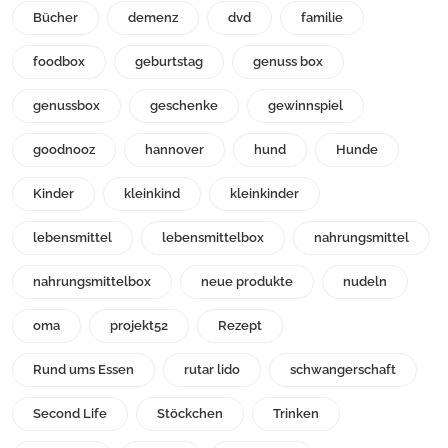
Bücher
demenz
dvd
familie
foodbox
geburtstag
genuss box
genussbox
geschenke
gewinnspiel
goodnooz
hannover
hund
Hunde
Kinder
kleinkind
kleinkinder
lebensmittel
lebensmittelbox
nahrungsmittel
nahrungsmittelbox
neue produkte
nudeln
oma
projekt52
Rezept
Rund ums Essen
rutar lido
schwangerschaft
Second Life
Stöckchen
Trinken