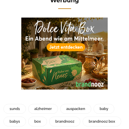
Werbung
1und1
alzheimer
auspacken
baby
babys
box
brandnooz
brandnooz box