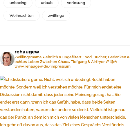
unboxing
urlaub
verlosung
Weihnachten
zwillinge
rehaugew
Zwillingsmama ● ehrlich & ungefiltert
Food, Bücher, Gedanken &
echtes Leben
Zwischen Chaos, Tiefgang & Airfryer 🍕 📚☕️
www.rehaugew.de/impressum