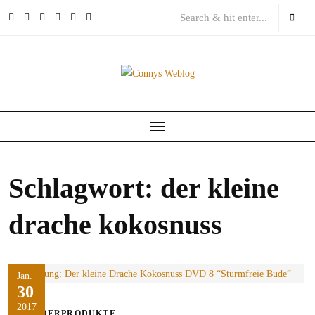
Skip
to
content
Schlagwort:
der kleine
drache kokosnuss
Jan.
30
2017
KINDERPRODUKTE