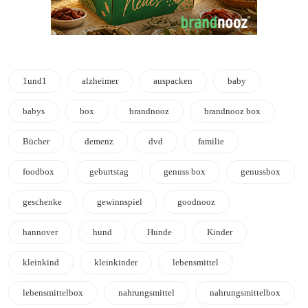
1und1
alzheimer
auspacken
baby
babys
box
brandnooz
brandnooz box
Bücher
demenz
dvd
familie
foodbox
geburtstag
genuss box
genussbox
geschenke
gewinnspiel
goodnooz
hannover
hund
Hunde
Kinder
kleinkind
kleinkinder
lebensmittel
lebensmittelbox
nahrungsmittel
nahrungsmittelbox