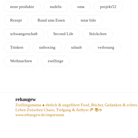
neue produkte
nudeln
oma
projekt52
Rezept
Rund ums Essen
rutar lido
schwangerschaft
Second Life
Stöckchen
Trinken
unboxing
urlaub
verlosung
Weihnachten
zwillinge
rehaugew
Zwillingsmama ● ehrlich & ungefiltert
Food, Bücher, Gedanken & echtes
Leben
Zwischen Chaos, Tiefgang & Airfryer 🍕 📚☕️
www.rehaugew.de/impressum