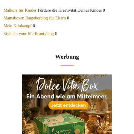
Malkurs für Kinder
Fördere die Kreativität Deines Kindes 0
Mamaboxen Ratgeberblog für Eltern
0
Mein Kilokampf
0
Style up your life Beautyblog
0
Werbung