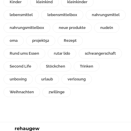
Kinder
kleinkind
kleinkinder
lebensmittel
lebensmittelbox
nahrungsmittel
nahrungsmittelbox
neue produkte
nudeln
oma
projekt52
Rezept
Rund ums Essen
rutar lido
schwangerschaft
Second Life
Stöckchen
Trinken
unboxing
urlaub
verlosung
Weihnachten
zwillinge
rehaugew