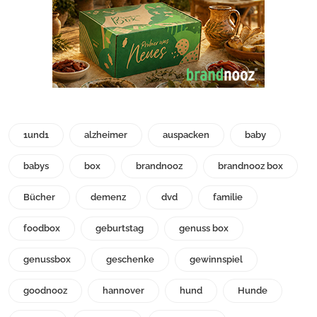
1und1
alzheimer
auspacken
baby
babys
box
brandnooz
brandnooz box
Bücher
demenz
dvd
familie
foodbox
geburtstag
genuss box
genussbox
geschenke
gewinnspiel
goodnooz
hannover
hund
Hunde