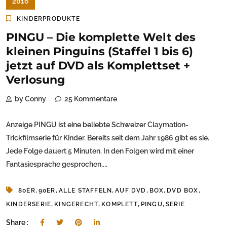
2016
KINDERPRODUKTE
PINGU – Die komplette Welt des
kleinen Pinguins (Staffel 1 bis 6)
jetzt auf DVD als Komplettset +
Verlosung
by Conny
25 Kommentare
Anzeige PINGU ist eine beliebte Schweizer Claymation-
Trickfilmserie für Kinder. Bereits seit dem Jahr 1986 gibt es sie.
Jede Folge dauert 5 Minuten. In den Folgen wird mit einer
Fantasiesprache gesprochen,...
,
,
,
,
,
,
80ER
90ER
ALLE STAFFELN
AUF DVD
BOX
DVD BOX
,
,
,
,
KINDERSERIE
KINGERECHT
KOMPLETT
PINGU
SERIE
Share :