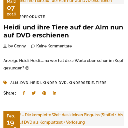
März
07
2016
KINDERPRODUKTE
Heidi und ihre Tiere auf der Alm nun
auf DVD erschienen
by Conny
Keine Kommentare
Anzeige Heidi, Heidi….. na wer hat die 2 Worte eben schon im Kopf
gesungen? 😉
,
,
,
,
,
ALM
DVD
HEIDI
KINDER DVD
KINDERSERIE
TIERE
Share :
Feb.
19