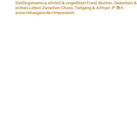
Zwillingsmama ● ehrlich & ungefiltert
Food, Bücher, Gedanken &
echtes Leben
Zwischen Chaos, Tiefgang & Airfryer 🍕 📚☕️
www.rehaugew.de/impressum