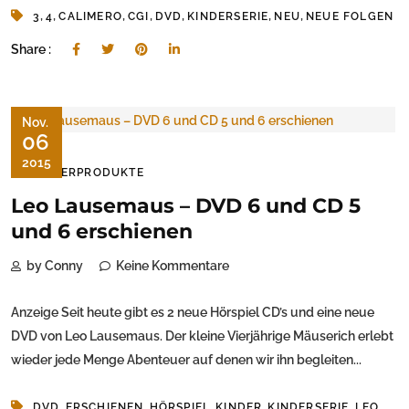
,
,
,
,
,
,
,
3
4
CALIMERO
CGI
DVD
KINDERSERIE
NEU
NEUE FOLGEN
Share :
Nov.
06
2015
KINDERPRODUKTE
Leo Lausemaus – DVD 6 und CD 5
und 6 erschienen
by Conny
Keine Kommentare
Anzeige Seit heute gibt es 2 neue Hörspiel CD’s und eine neue
DVD von Leo Lausemaus. Der kleine Vierjährige Mäuserich erlebt
wieder jede Menge Abenteuer auf denen wir ihn begleiten...
,
,
,
,
,
DVD
ERSCHIENEN
HÖRSPIEL
KINDER
KINDERSERIE
LEO