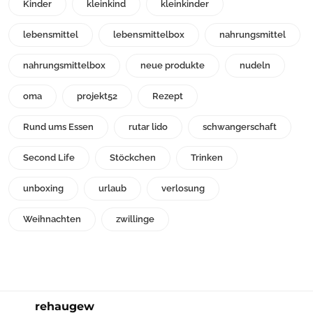
Kinder
kleinkind
kleinkinder
lebensmittel
lebensmittelbox
nahrungsmittel
nahrungsmittelbox
neue produkte
nudeln
oma
projekt52
Rezept
Rund ums Essen
rutar lido
schwangerschaft
Second Life
Stöckchen
Trinken
unboxing
urlaub
verlosung
Weihnachten
zwillinge
rehaugew