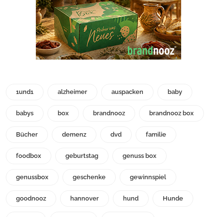
1und1
alzheimer
auspacken
baby
babys
box
brandnooz
brandnooz box
Bücher
demenz
dvd
familie
foodbox
geburtstag
genuss box
genussbox
geschenke
gewinnspiel
goodnooz
hannover
hund
Hunde