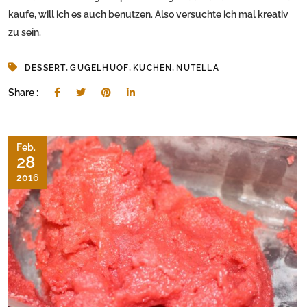
kaufe, will ich es auch benutzen. Also versuchte ich mal kreativ
zu sein.
,
,
,
DESSERT
GUGELHUOF
KUCHEN
NUTELLA
Share :
Feb.
28
2016