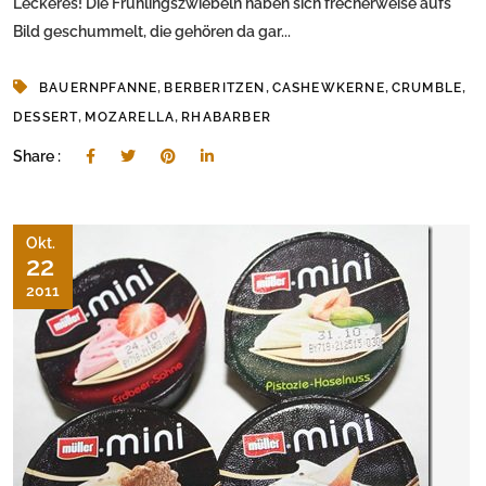
Leckeres! Die Frühlingszwiebeln haben sich frecherweise aufs
Bild geschummelt, die gehören da gar...
,
,
,
,
BAUERNPFANNE
BERBERITZEN
CASHEWKERNE
CRUMBLE
,
,
DESSERT
MOZARELLA
RHABARBER
Share :
Okt.
22
2011