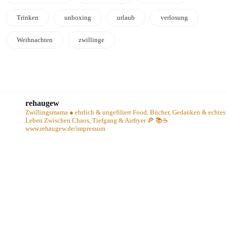
Trinken
unboxing
urlaub
verlosung
Weihnachten
zwillinge
rehaugew
Zwillingsmama ● ehrlich & ungefiltert
Food, Bücher, Gedanken & echtes
Leben
Zwischen Chaos, Tiefgang & Airfryer 🍕 📚☕️
www.rehaugew.de/impressum