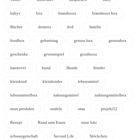
babys
box
brandnooz
brandnooz box
Bücher
demenz
dvd
familie
foodbox
geburtstag
genuss box
genussbox
geschenke
gewinnspiel
goodnooz
hannover
hund
Hunde
Kinder
kleinkind
kleinkinder
lebensmittel
lebensmittelbox
nahrungsmittel
nahrungsmittelbox
neue produkte
nudeln
oma
projekt52
Rezept
Rund ums Essen
rutar lido
schwangerschaft
Second Life
Stöckchen