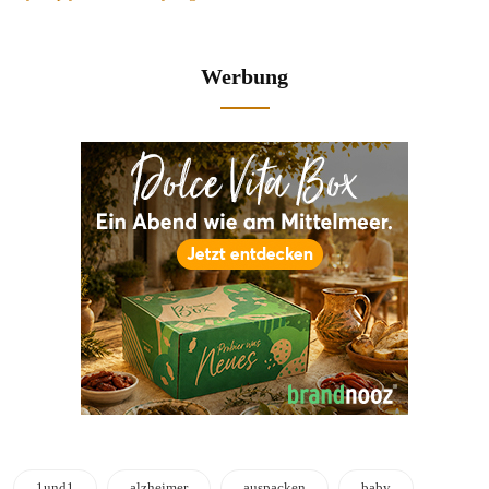
Werbung
1und1
alzheimer
auspacken
baby