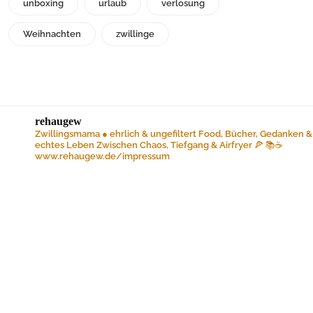
unboxing
urlaub
verlosung
Weihnachten
zwillinge
rehaugew
Zwillingsmama ● ehrlich & ungefiltert
Food, Bücher, Gedanken &
echtes Leben
Zwischen Chaos, Tiefgang & Airfryer 🍕 📚☕️
www.rehaugew.de/impressum