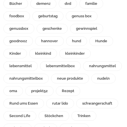
Bücher
demenz
dvd
familie
foodbox
geburtstag
genuss box
genussbox
geschenke
gewinnspiel
goodnooz
hannover
hund
Hunde
Kinder
kleinkind
kleinkinder
lebensmittel
lebensmittelbox
nahrungsmittel
nahrungsmittelbox
neue produkte
nudeln
oma
projekt52
Rezept
Rund ums Essen
rutar lido
schwangerschaft
Second Life
Stöckchen
Trinken