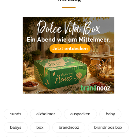
1und1
alzheimer
auspacken
baby
babys
box
brandnooz
brandnooz box