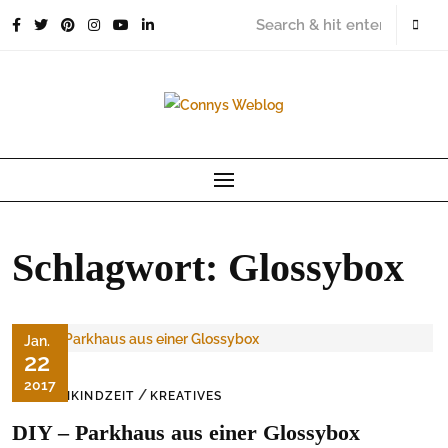
Skip
to
content
Schlagwort:
Glossybox
Jan.
22
2017
/
KLEINKINDZEIT
KREATIVES
DIY – Parkhaus aus einer Glossybox