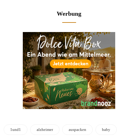
Werbung
1und1
alzheimer
auspacken
baby