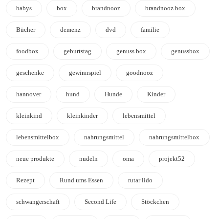
babys
box
brandnooz
brandnooz box
Bücher
demenz
dvd
familie
foodbox
geburtstag
genuss box
genussbox
geschenke
gewinnspiel
goodnooz
hannover
hund
Hunde
Kinder
kleinkind
kleinkinder
lebensmittel
lebensmittelbox
nahrungsmittel
nahrungsmittelbox
neue produkte
nudeln
oma
projekt52
Rezept
Rund ums Essen
rutar lido
schwangerschaft
Second Life
Stöckchen