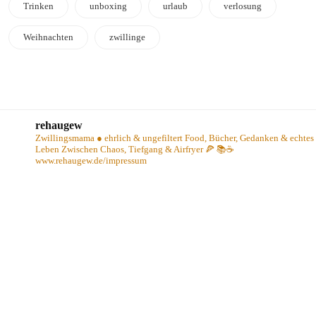
Trinken
unboxing
urlaub
verlosung
Weihnachten
zwillinge
rehaugew
Zwillingsmama ● ehrlich & ungefiltert
Food, Bücher, Gedanken & echtes
Leben
Zwischen Chaos, Tiefgang & Airfryer 🍕 📚☕️
www.rehaugew.de/impressum