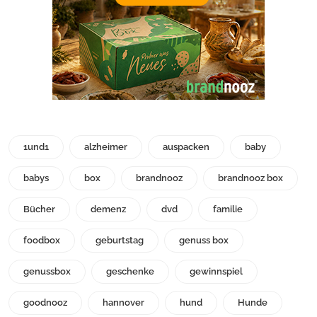
1und1
alzheimer
auspacken
baby
babys
box
brandnooz
brandnooz box
Bücher
demenz
dvd
familie
foodbox
geburtstag
genuss box
genussbox
geschenke
gewinnspiel
goodnooz
hannover
hund
Hunde