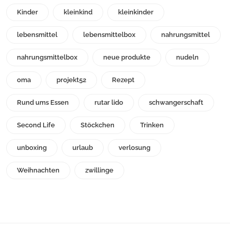
Kinder
kleinkind
kleinkinder
lebensmittel
lebensmittelbox
nahrungsmittel
nahrungsmittelbox
neue produkte
nudeln
oma
projekt52
Rezept
Rund ums Essen
rutar lido
schwangerschaft
Second Life
Stöckchen
Trinken
unboxing
urlaub
verlosung
Weihnachten
zwillinge