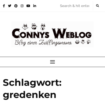
Skip
to
content
Schlagwort:
gredenken