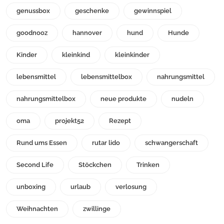
genussbox
geschenke
gewinnspiel
goodnooz
hannover
hund
Hunde
Kinder
kleinkind
kleinkinder
lebensmittel
lebensmittelbox
nahrungsmittel
nahrungsmittelbox
neue produkte
nudeln
oma
projekt52
Rezept
Rund ums Essen
rutar lido
schwangerschaft
Second Life
Stöckchen
Trinken
unboxing
urlaub
verlosung
Weihnachten
zwillinge