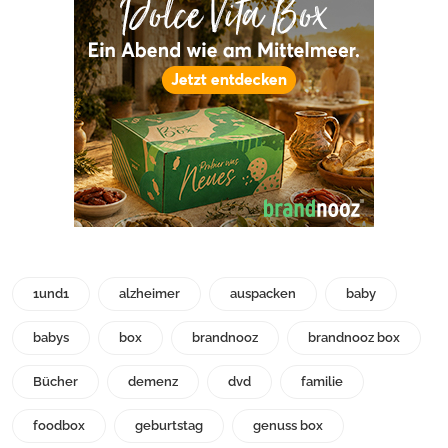
1und1
alzheimer
auspacken
baby
babys
box
brandnooz
brandnooz box
Bücher
demenz
dvd
familie
foodbox
geburtstag
genuss box