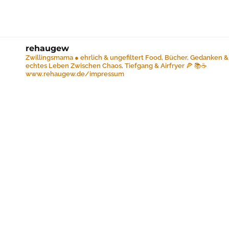
rehaugew
Zwillingsmama ● ehrlich & ungefiltert
Food, Bücher, Gedanken &
echtes Leben
Zwischen Chaos, Tiefgang & Airfryer 🍕 📚☕️
www.rehaugew.de/impressum