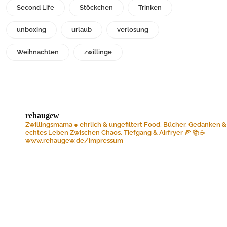
Second Life
Stöckchen
Trinken
unboxing
urlaub
verlosung
Weihnachten
zwillinge
rehaugew
Zwillingsmama ● ehrlich & ungefiltert
Food, Bücher, Gedanken &
echtes Leben
Zwischen Chaos, Tiefgang & Airfryer 🍕 📚☕️
www.rehaugew.de/impressum