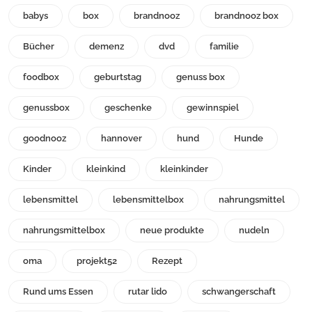
babys
box
brandnooz
brandnooz box
Bücher
demenz
dvd
familie
foodbox
geburtstag
genuss box
genussbox
geschenke
gewinnspiel
goodnooz
hannover
hund
Hunde
Kinder
kleinkind
kleinkinder
lebensmittel
lebensmittelbox
nahrungsmittel
nahrungsmittelbox
neue produkte
nudeln
oma
projekt52
Rezept
Rund ums Essen
rutar lido
schwangerschaft