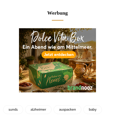
Werbung
1und1
alzheimer
auspacken
baby