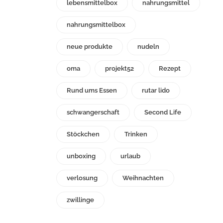
lebensmittelbox
nahrungsmittel
nahrungsmittelbox
neue produkte
nudeln
oma
projekt52
Rezept
Rund ums Essen
rutar lido
schwangerschaft
Second Life
Stöckchen
Trinken
unboxing
urlaub
verlosung
Weihnachten
zwillinge