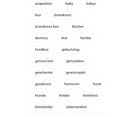
auspacken
baby
babys
box
brandnooz
brandnooz box
Bücher
demenz
dvd
familie
foodbox
geburtstag
genuss box
genussbox
geschenke
gewinnspiel
goodnooz
hannover
hund
Hunde
Kinder
kleinkind
kleinkinder
lebensmittel