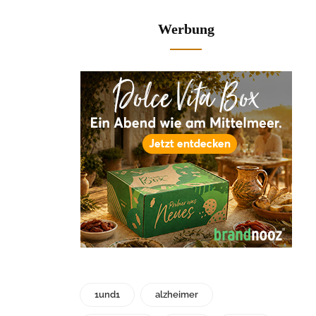
Werbung
1und1
alzheimer