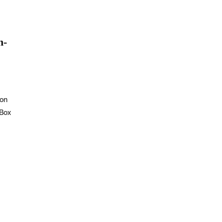
n-
hon
 Box