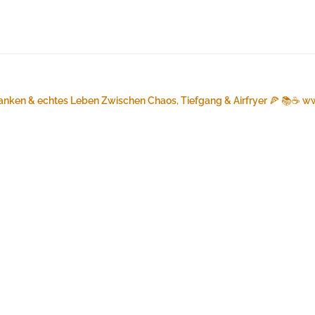
anken & echtes Leben
Zwischen Chaos, Tiefgang & Airfryer 🍕 📚☕️
ww