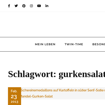
Skip
to
content
MEIN LEBEN
TWIN-TIME
BESON
Schlagwort:
gurkensala
Feb.
23
2013