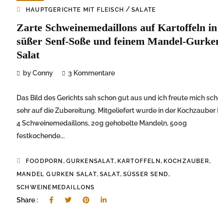
/
HAUPTGERICHTE MIT FLEISCH
SALATE
Zarte Schweinemedaillons auf Kartoffeln in
süßer Senf-Soße und feinem Mandel-Gurke
Salat
by Conny
3 Kommentare
Das Bild des Gerichts sah schon gut aus und ich freute mich sc
sehr auf die Zubereitung. Mitgeliefert wurde in der Kochzauber
4 Schweinemedaillons, 20g gehobelte Mandeln, 500g
festkochende...
,
,
,
,
FOODPORN
GURKENSALAT
KARTOFFELN
KOCHZAUBER
,
,
,
MANDEL GURKEN SALAT
SALAT
SÜSSER SEND
SCHWEINEMEDAILLONS
Share :