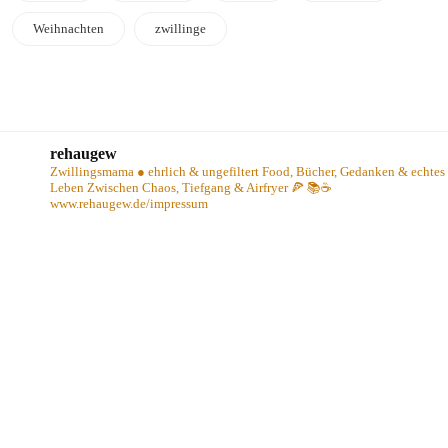
Weihnachten
zwillinge
rehaugew
Zwillingsmama ● ehrlich & ungefiltert
Food, Bücher, Gedanken & echtes
Leben
Zwischen Chaos, Tiefgang & Airfryer 🍕 📚☕️
www.rehaugew.de/impressum