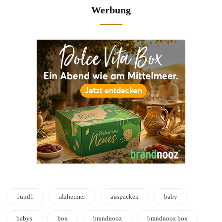
Werbung
1und1
alzheimer
auspacken
baby
babys
box
brandnooz
brandnooz box