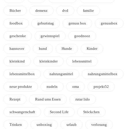
Bücher
demenz
dvd
familie
foodbox
geburtstag
genuss box
genussbox
geschenke
gewinnspiel
goodnooz
hannover
hund
Hunde
Kinder
kleinkind
kleinkinder
lebensmittel
lebensmittelbox
nahrungsmittel
nahrungsmittelbox
neue produkte
nudeln
oma
projekt52
Rezept
Rund ums Essen
rutar lido
schwangerschaft
Second Life
Stöckchen
Trinken
unboxing
urlaub
verlosung