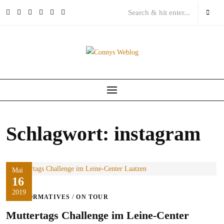
Skip
to
content
Schlagwort:
instagram
Mai
16
2019
/
INFORMATIVES
ON TOUR
Muttertags Challenge im Leine-Center