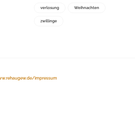
verlosung
Weihnachten
zwillinge
w.rehaugew.de/impressum