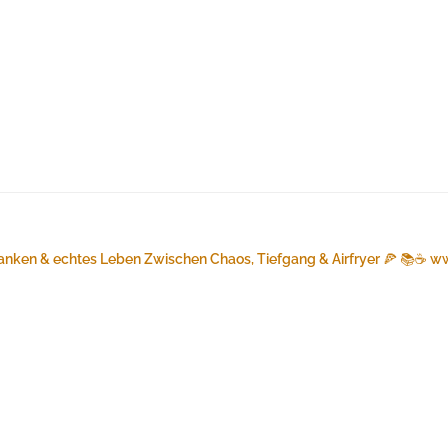
anken & echtes Leben
Zwischen Chaos, Tiefgang & Airfryer 🍕 📚☕️
ww