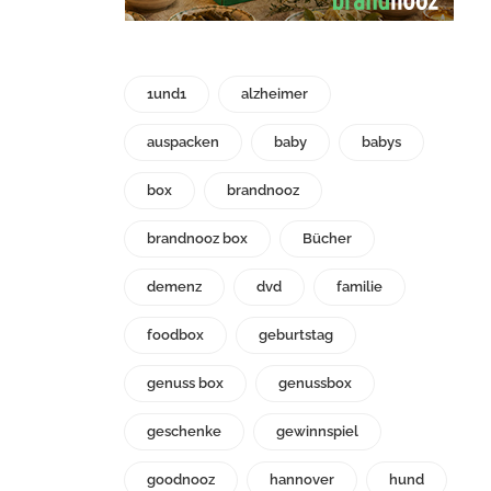
1und1
alzheimer
auspacken
baby
babys
box
brandnooz
brandnooz box
Bücher
demenz
dvd
familie
foodbox
geburtstag
genuss box
genussbox
geschenke
gewinnspiel
goodnooz
hannover
hund