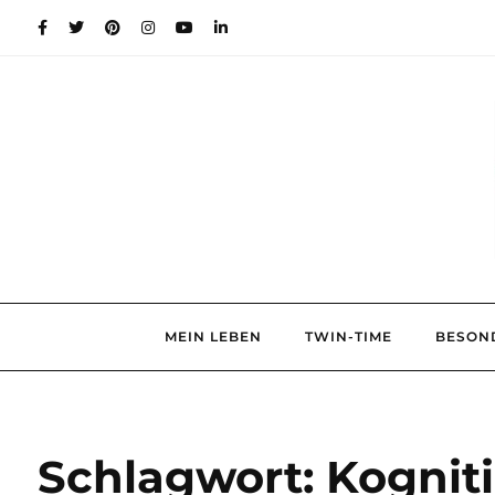
Skip
to
content
MEIN LEBEN
TWIN-TIME
BESON
Schlagwort:
Kognit