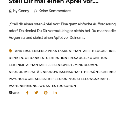
Stell Dir mal einen Apfel vor….
by Conny
Keine Kommentare
„Stell dir einen roten Apfel vor.“ Eine ganz einfache Aufforderung
oder? Da denkst Du Dir vermutlich gar nichts bei. Du machst die
Augen zu und siehst einen Apfel vor Deinem...
,
,
,
ANDERSDENKEN
APHANTASIA
APHANTASIE
BLOGARTIKE
,
,
,
,
,
DENKEN
GEDANKEN
GEHIRN
INNERESAUGE
KOGNITION
,
,
,
LEBENMITAPHANTASIE
LESENSWERT
MINDBLOWN
,
,
NEURODIVERSITÄT
NEUROWISSENSCHAFT
PERSÖNLICHERB
,
,
,
PSYCHOLOGIE
SELBSTREFLEXION
VORSTELLUNGSKRAFT
,
WAHRNEHMUNG
WUSSTESTDUSCHON
Share :