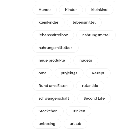
Hunde
Kinder
kleinkind
kleinkinder
lebensmittel
lebensmittelbox
nahrungsmittel
nahrungsmittelbox
neue produkte
nudeln
oma
projekt52
Rezept
Rund ums Essen
rutar lido
schwangerschaft
Second Life
Stöckchen
Trinken
unboxing
urlaub