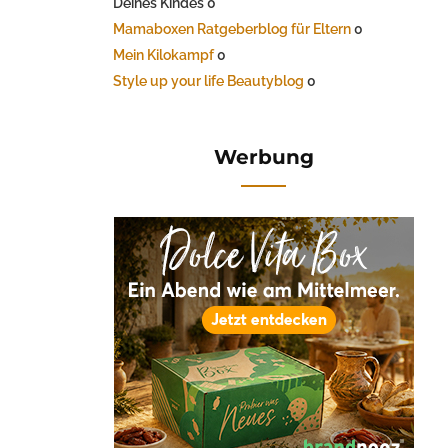
Deines Kindes 0
Mamaboxen Ratgeberblog für Eltern
0
Mein Kilokampf
0
Style up your life Beautyblog
0
Werbung