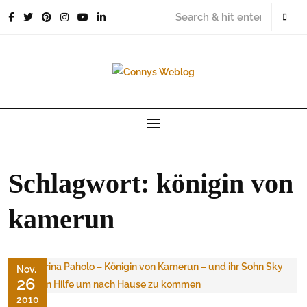
Skip
to
content
Schlagwort:
königin von
kamerun
Nov.
26
2010