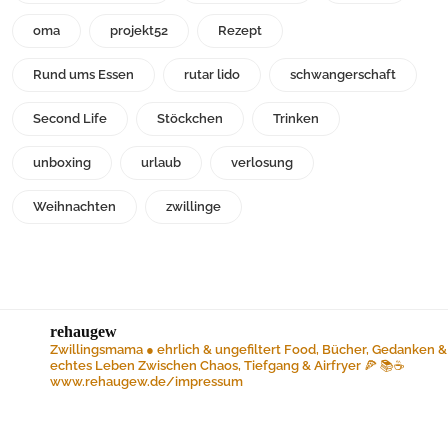
oma
projekt52
Rezept
Rund ums Essen
rutar lido
schwangerschaft
Second Life
Stöckchen
Trinken
unboxing
urlaub
verlosung
Weihnachten
zwillinge
rehaugew
Zwillingsmama ● ehrlich & ungefiltert
Food, Bücher, Gedanken &
echtes Leben
Zwischen Chaos, Tiefgang & Airfryer 🍕 📚☕️
www.rehaugew.de/impressum