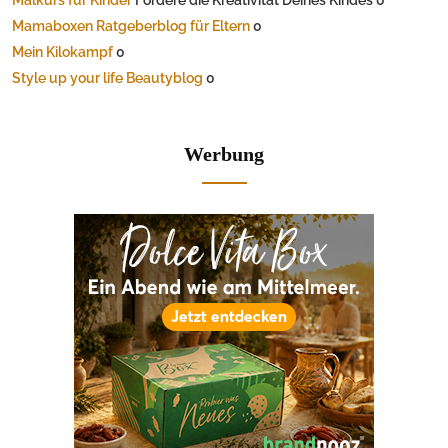
Malkurs für Kinder
Fördere die Kreativität Deines Kindes 0
Mamaboxen Ratgeberblog für Eltern
0
Mein Kilokampf
0
Style up your life Beautyblog
0
Werbung