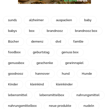
1und1
alzheimer
auspacken
baby
babys
box
brandnooz
brandnooz box
Bücher
demenz
dvd
familie
foodbox
geburtstag
genuss box
genussbox
geschenke
gewinnspiel
goodnooz
hannover
hund
Hunde
Kinder
kleinkind
kleinkinder
lebensmittel
lebensmittelbox
nahrungsmittel
nahrungsmittelbox
neue produkte
nudeln