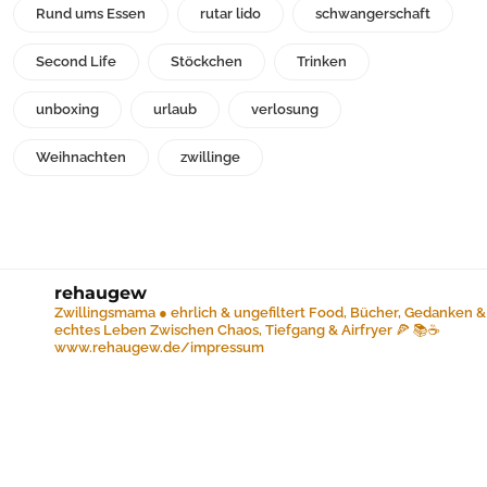
Rund ums Essen
rutar lido
schwangerschaft
Second Life
Stöckchen
Trinken
unboxing
urlaub
verlosung
Weihnachten
zwillinge
rehaugew
Zwillingsmama ● ehrlich & ungefiltert
Food, Bücher, Gedanken &
echtes Leben
Zwischen Chaos, Tiefgang & Airfryer 🍕 📚☕️
www.rehaugew.de/impressum