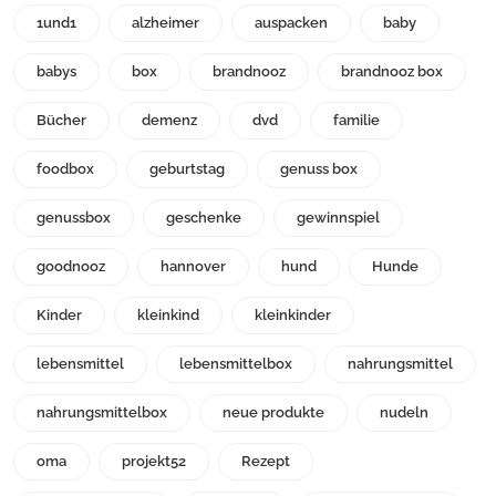
1und1
alzheimer
auspacken
baby
babys
box
brandnooz
brandnooz box
Bücher
demenz
dvd
familie
foodbox
geburtstag
genuss box
genussbox
geschenke
gewinnspiel
goodnooz
hannover
hund
Hunde
Kinder
kleinkind
kleinkinder
lebensmittel
lebensmittelbox
nahrungsmittel
nahrungsmittelbox
neue produkte
nudeln
oma
projekt52
Rezept