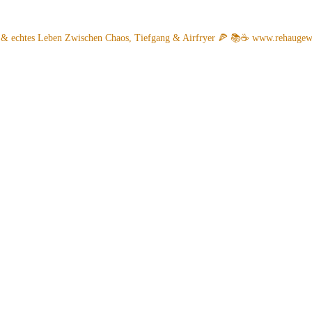
 & echtes Leben
Zwischen Chaos, Tiefgang & Airfryer 🍕 📚☕️
www.rehaugew.