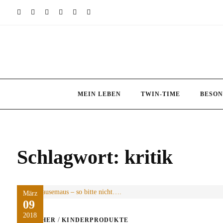
Skip
to
content
MEIN LEBEN
TWIN-TIME
BESON
Schlagwort:
kritik
März
09
2018
/
BÜCHER
KINDERPRODUKTE