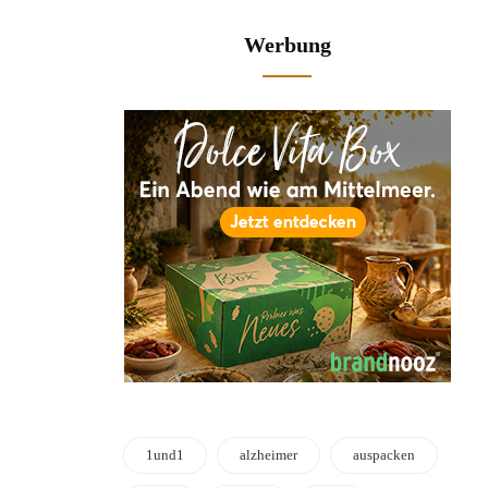
Werbung
1und1
alzheimer
auspacken