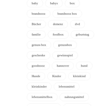
baby
babys
box
brandnooz
brandnooz box
Bücher
demenz
dvd
familie
foodbox
geburtstag
genuss box
genussbox
geschenke
gewinnspiel
goodnooz
hannover
hund
Hunde
Kinder
kleinkind
kleinkinder
lebensmittel
lebensmittelbox
nahrungsmittel