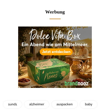
Werbung
1und1
alzheimer
auspacken
baby