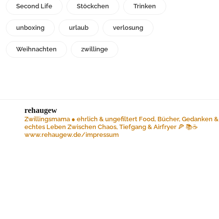
Second Life
Stöckchen
Trinken
unboxing
urlaub
verlosung
Weihnachten
zwillinge
rehaugew
Zwillingsmama ● ehrlich & ungefiltert
Food, Bücher, Gedanken &
echtes Leben
Zwischen Chaos, Tiefgang & Airfryer 🍕 📚☕️
www.rehaugew.de/impressum