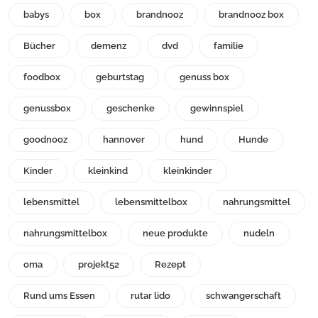
babys
box
brandnooz
brandnooz box
Bücher
demenz
dvd
familie
foodbox
geburtstag
genuss box
genussbox
geschenke
gewinnspiel
goodnooz
hannover
hund
Hunde
Kinder
kleinkind
kleinkinder
lebensmittel
lebensmittelbox
nahrungsmittel
nahrungsmittelbox
neue produkte
nudeln
oma
projekt52
Rezept
Rund ums Essen
rutar lido
schwangerschaft