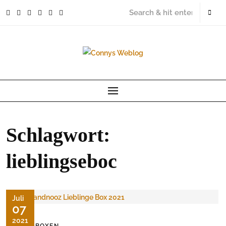
Skip
to
content
Schlagwort:
lieblingseboc
Juli
07
2021
FOODBOXEN