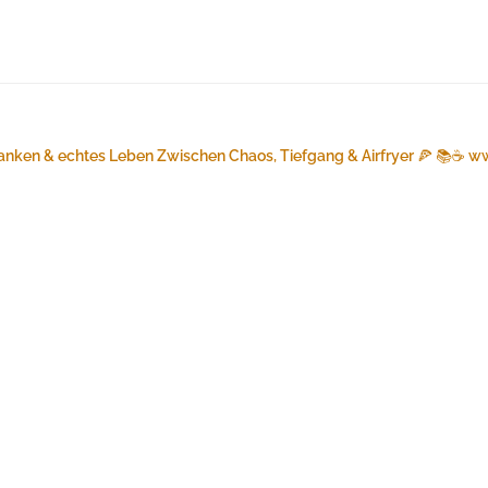
anken & echtes Leben
Zwischen Chaos, Tiefgang & Airfryer 🍕 📚☕️
ww