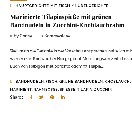
/
HAUPTGERICHTE MIT FISCH
NUDELGERICHTE
Marinierte Tilapiaspieße mit grünen
Bandnudeln in Zucchini-Knoblauchrahm
by Conny
2 Kommentare
Weil mich die Gerichte in der Vorschau ansprachen, hatte ich mi
wieder eine Kochzauber Box gegönnt. Wird langsam Zeit, dass i
Euch von selbigen mal berichte oder? 😉 Tilapia...
,
,
,
,
BANDNUDELN
FISCH
GRÜNE BANDNUDELN
KNOBLAUCH
,
,
,
,
MARINIERT
RAHMSOSSE
SPIESSE
TILAPIA
ZUCCHINI
Share :