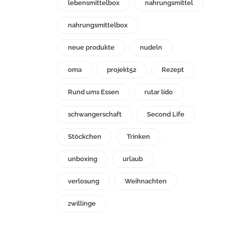
lebensmittelbox
nahrungsmittel
nahrungsmittelbox
neue produkte
nudeln
oma
projekt52
Rezept
Rund ums Essen
rutar lido
schwangerschaft
Second Life
Stöckchen
Trinken
unboxing
urlaub
verlosung
Weihnachten
zwillinge