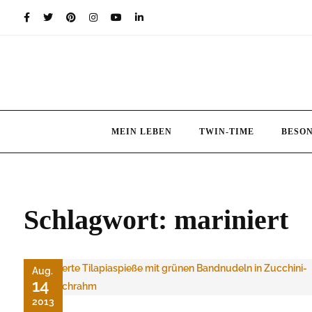
Skip
to
content
MEIN LEBEN
TWIN-TIME
BESO
Schlagwort:
mariniert
Aug.
14
2013