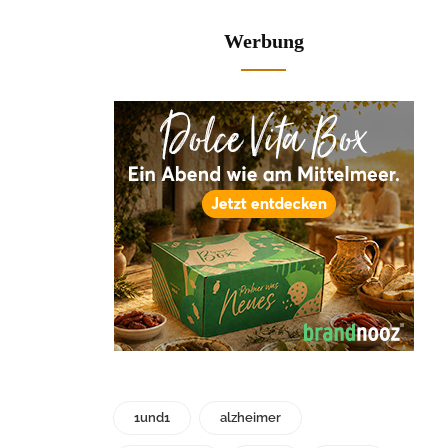
Werbung
1und1
alzheimer