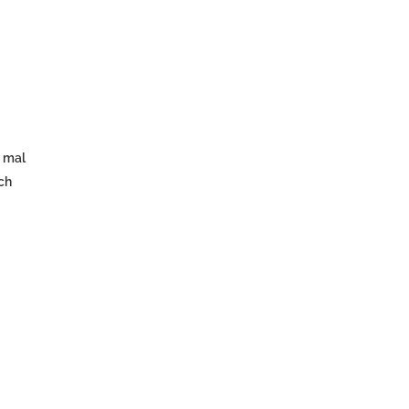
r mal
ch