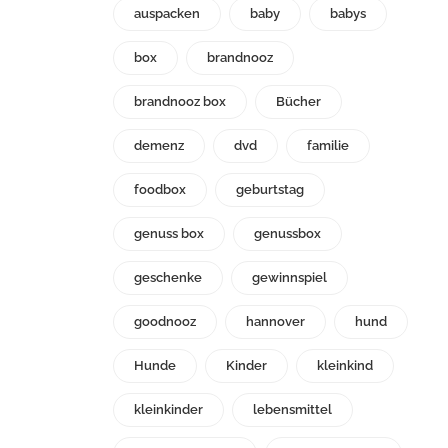
auspacken
baby
babys
box
brandnooz
brandnooz box
Bücher
demenz
dvd
familie
foodbox
geburtstag
genuss box
genussbox
geschenke
gewinnspiel
goodnooz
hannover
hund
Hunde
Kinder
kleinkind
kleinkinder
lebensmittel