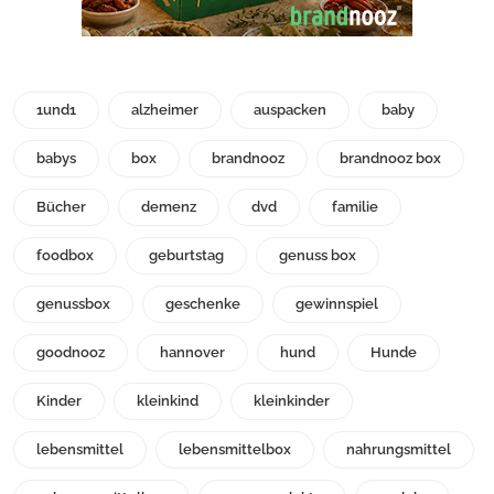
1und1
alzheimer
auspacken
baby
babys
box
brandnooz
brandnooz box
Bücher
demenz
dvd
familie
foodbox
geburtstag
genuss box
genussbox
geschenke
gewinnspiel
goodnooz
hannover
hund
Hunde
Kinder
kleinkind
kleinkinder
lebensmittel
lebensmittelbox
nahrungsmittel