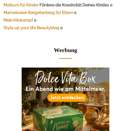
Malkurs für Kinder
Fördere die Kreativität Deines Kindes 0
Mamaboxen Ratgeberblog für Eltern
0
Mein Kilokampf
0
Style up your life Beautyblog
0
Werbung