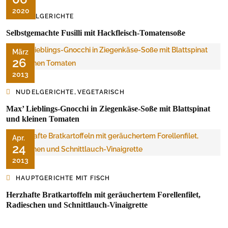
2020
NUDELGERICHTE
Selbstgemachte Fusilli mit Hackfleisch-Tomatensoße
März
26
2013
,
NUDELGERICHTE
VEGETARISCH
Max’ Lieblings-Gnocchi in Ziegenkäse-Soße mit Blattspinat
und kleinen Tomaten
Apr.
24
2013
HAUPTGERICHTE MIT FISCH
Herzhafte Bratkartoffeln mit geräuchertem Forellenfilet,
Radieschen und Schnittlauch-Vinaigrette