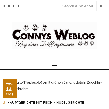
Skip
to
content
Aug.
14
2013
/
HAUPTGERICHTE MIT FISCH
NUDELGERICHTE