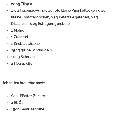
200g Tilapia
1,5 g Tilapiagewürz (0,4g rote kleine Paprikaflocken, 0,4g
kleine Tomatenflocken, 0,3g Petersilie gerebelt, 0,2g
Dillspitzen, 0,2g Estragon, gerebelt)
1 Möhre
1 Zucchini
1 Knoblauchzehe
250g grüne Bandnudeln
100g Schmand
2 Holzspieße
Ich selbst brauchte noch:
Salz, PFeffer, Zucker
4 EL Öl
150g Gemüsebrühe