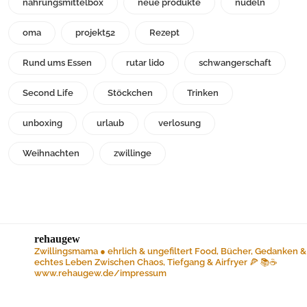
nahrungsmittelbox
neue produkte
nudeln
oma
projekt52
Rezept
Rund ums Essen
rutar lido
schwangerschaft
Second Life
Stöckchen
Trinken
unboxing
urlaub
verlosung
Weihnachten
zwillinge
rehaugew
Zwillingsmama ● ehrlich & ungefiltert
Food, Bücher, Gedanken &
echtes Leben
Zwischen Chaos, Tiefgang & Airfryer 🍕 📚☕️
www.rehaugew.de/impressum