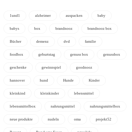
1und1
alzheimer
auspacken
baby
babys
box
brandnooz
brandnooz box
Bücher
demenz
dvd
familie
foodbox
geburtstag
genuss box
genussbox
geschenke
gewinnspiel
goodnooz
hannover
hund
Hunde
Kinder
kleinkind
kleinkinder
lebensmittel
lebensmittelbox
nahrungsmittel
nahrungsmittelbox
neue produkte
nudeln
oma
projekt52