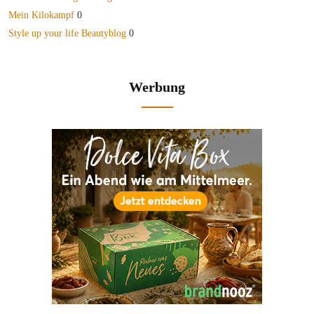
Mein Kilokampf
0
Style up your life Beautyblog
0
Werbung