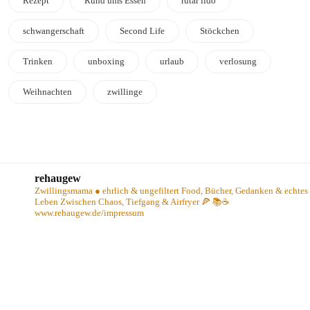
Rezept
Rund ums Essen
rutar lido
schwangerschaft
Second Life
Stöckchen
Trinken
unboxing
urlaub
verlosung
Weihnachten
zwillinge
rehaugew
Zwillingsmama ● ehrlich & ungefiltert
Food, Bücher, Gedanken & echtes
Leben
Zwischen Chaos, Tiefgang & Airfryer 🍕 📚☕️
www.rehaugew.de/impressum