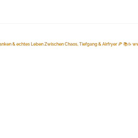
anken & echtes Leben
Zwischen Chaos, Tiefgang & Airfryer 🍕 📚☕️
ww