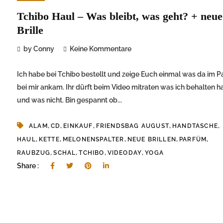
Tchibo Haul – Was bleibt, was geht? + neue
Brille
by Conny
Keine Kommentare
Ich habe bei Tchibo bestellt und zeige Euch einmal was da im P
bei mir ankam. Ihr dürft beim Video mitraten was ich behalten 
und was nicht. Bin gespannt ob...
,
,
,
,
,
ALAM
CD
EINKAUF
FRIENDSBAG AUGUST
HANDTASCHE
,
,
,
,
,
HAUL
KETTE
MELONENSPALTER
NEUE BRILLEN
PARFÜM
,
,
,
,
RAUBZUG
SCHAL
TCHIBO
VIDEODAY
YOGA
Share :