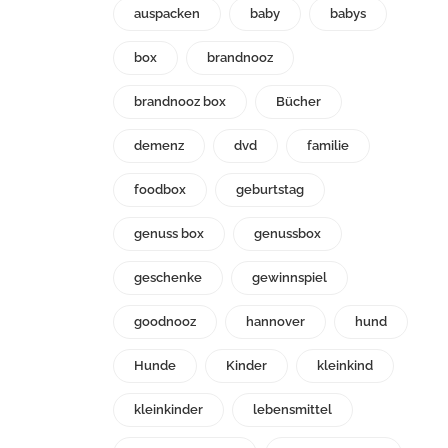
auspacken
baby
babys
box
brandnooz
brandnooz box
Bücher
demenz
dvd
familie
foodbox
geburtstag
genuss box
genussbox
geschenke
gewinnspiel
goodnooz
hannover
hund
Hunde
Kinder
kleinkind
kleinkinder
lebensmittel