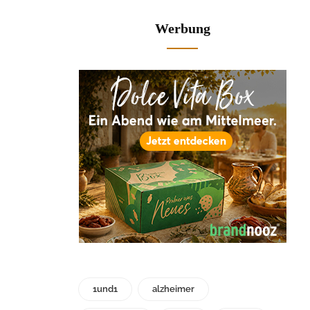
Werbung
1und1
alzheimer