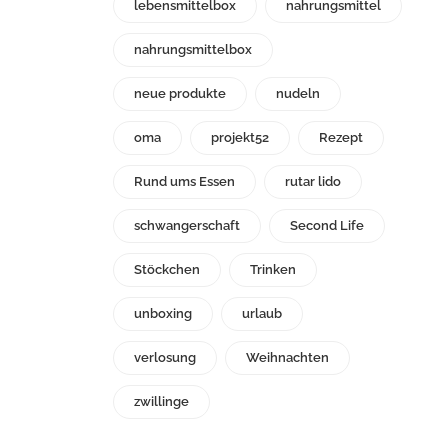
lebensmittelbox
nahrungsmittel
nahrungsmittelbox
neue produkte
nudeln
oma
projekt52
Rezept
Rund ums Essen
rutar lido
schwangerschaft
Second Life
Stöckchen
Trinken
unboxing
urlaub
verlosung
Weihnachten
zwillinge