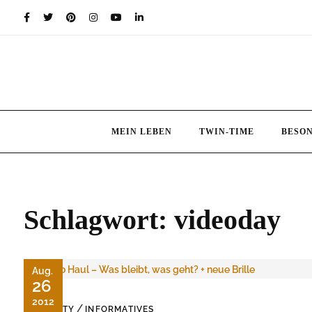
Skip
to
content
MEIN LEBEN
TWIN-TIME
BESO
Schlagwort:
videoday
Aug.
26
2012
/
BEAUTY
INFORMATIVES