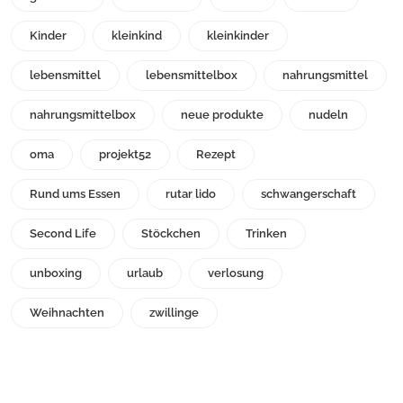
Kinder
kleinkind
kleinkinder
lebensmittel
lebensmittelbox
nahrungsmittel
nahrungsmittelbox
neue produkte
nudeln
oma
projekt52
Rezept
Rund ums Essen
rutar lido
schwangerschaft
Second Life
Stöckchen
Trinken
unboxing
urlaub
verlosung
Weihnachten
zwillinge