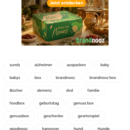
1und1
alzheimer
auspacken
baby
babys
box
brandnooz
brandnooz box
Bücher
demenz
dvd
familie
foodbox
geburtstag
genuss box
genussbox
geschenke
gewinnspiel
goodnooz
hannover
hund
Hunde