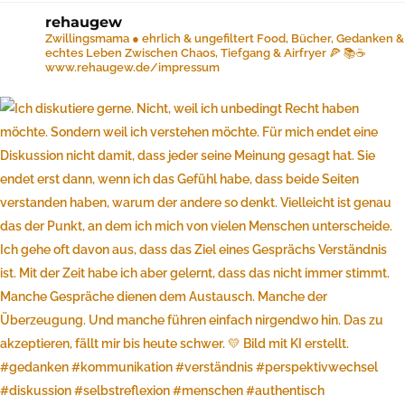
rehaugew
Zwillingsmama ● ehrlich & ungefiltert
Food, Bücher, Gedanken &
echtes Leben
Zwischen Chaos, Tiefgang & Airfryer 🍕 📚☕️
www.rehaugew.de/impressum